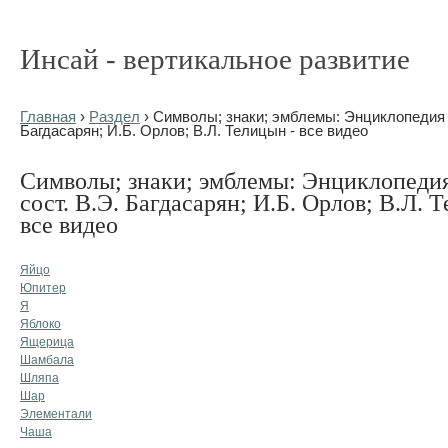
Инсай - вертикальное развитие
Главная
›
Раздел
› Символы; знаки; эмблемы: Энциклопедия / 
Багдасарян; И.Б. Орлов; В.Л. Телицын - все видео
Символы; знаки; эмблемы: Энциклопедия 
сост. В.Э. Багдасарян; И.Б. Орлов; В.Л. 
все видео
Яйцо
Юпитер
Я
Яблоко
Ящерица
Шамбала
Шляпа
Шар
Элементали
Чаша