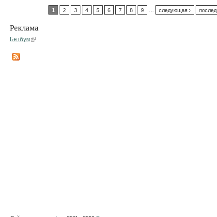
1
2
3
4
5
6
7
8
9
…
следующая ›
послед
Реклама
Бетбум