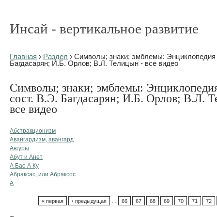
Инсай - вертикальное развитие
Главная
›
Раздел
› Символы; знаки; эмблемы: Энциклопедия / 
Багдасарян; И.Б. Орлов; В.Л. Телицын - все видео
Символы; знаки; эмблемы: Энциклопедия 
сост. В.Э. Багдасарян; И.Б. Орлов; В.Л. 
все видео
Абстракционизм
Авангардизм, авангард
Авгуры
Абут и Анет
А Бао А Ку
Абраксас, или Абраксос
А
« первая
‹ предыдущая
…
66
67
68
69
70
71
72