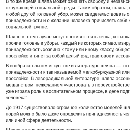
В то же время шляпа может означать свободу и независ
окружающей социальной среды. Таким образом, шляпа, к
любой другой головной убор, может свидетельствовать 
принадлежности и о желании человека причислять себя к
социальной группе.
Шляпе в этом случае могут противостоять кепка, косынка
прочие головные уборы, каждый из которых символизир
принадлежность хозяина к тому или иному классу, обще
прослойке и тянет за собой целый ряд трактовок и ассоц
В изобразительном искусстве и литературе шляпа — это
принадлежности к так называемой мелкобуржуазной или
прослойке. В леворадикальной литературе шляпа ассоц
мещанством, нежеланием участвовать в переустройстве и
уже играла роль в воспитательном процессе, в деле подг
человека".
До 1917 существовало огромное количество моделей шл
порой можно было даже определить принадлежность чел
или иной сфере деятельности.
Шляпа до сих пор остается несколько презрительным п