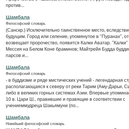
против...
Шамбала
Философский словарь
(Санскр.) Исключительно таинственное место, вследствие
будущим. Город или селение, упомянутое в "Пуранах", отк
возвещает пророчество, появится Калки Аватар. "Калки" 
Мессия на Белом Коне браминов; Майтрейя Будда будди
парсов и...
Шамбала
Философский словарь
- в буддизме и ряде мистических учений - легендарная ст
располагающаяся к северу от реки Тарим (Аму-Дарьи, С
либо в великих горных системах Азии. Впервые упоминае
10 в. Цари Ш., правившие и правящие в соответствии с
учениеммудреца Шакьямуни (по...
Шамбала
Новейший философский словарь