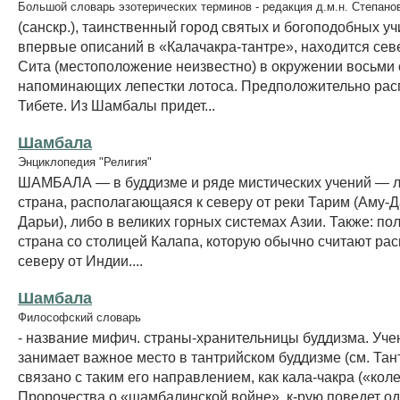
Большой словарь эзотерических терминов - редакция д.м.н. Степано
(санскр.), таинственный город святых и богоподобных уч
впервые описаний в «Калачакра-тантре», находится сев
Сита (местоположение неизвестно) в окружении восьми 
напоминающих лепестки лотоса. Предположительно рас
Тибете. Из Шамбалы придет...
Шамбала
Энциклопедия "Религия"
ШАМБАЛА — в буддизме и ряде мистических учений — 
страна, располагающаяся к северу от реки Тарим (Аму-Д
Дарьи), либо в великих горных системах Азии. Также: п
страна со столицей Калапа, которую обычно считают ра
северу от Индии....
Шамбала
Философский словарь
- название мифич. страны-хранительницы буддизма. Уче
занимает важное место в тантрийском буддизме (см. Тан
связано с таким его направлением, как кала-чакра («кол
Пророчества о «шамбалинской войне», к-рую поведет од