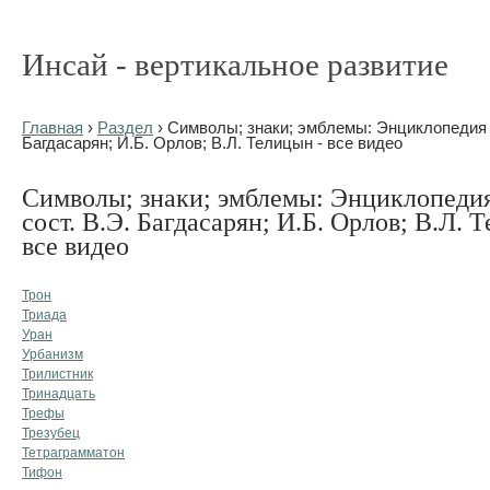
Инсай - вертикальное развитие
Главная
›
Раздел
› Символы; знаки; эмблемы: Энциклопедия / 
Багдасарян; И.Б. Орлов; В.Л. Телицын - все видео
Символы; знаки; эмблемы: Энциклопедия 
сост. В.Э. Багдасарян; И.Б. Орлов; В.Л. 
все видео
Трон
Триада
Уран
Урбанизм
Трилистник
Тринадцать
Трефы
Трезубец
Тетраграмматон
Тифон