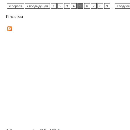
« первая
‹ предыдущая
1
2
3
4
5
6
7
8
9
…
следующ
Реклама