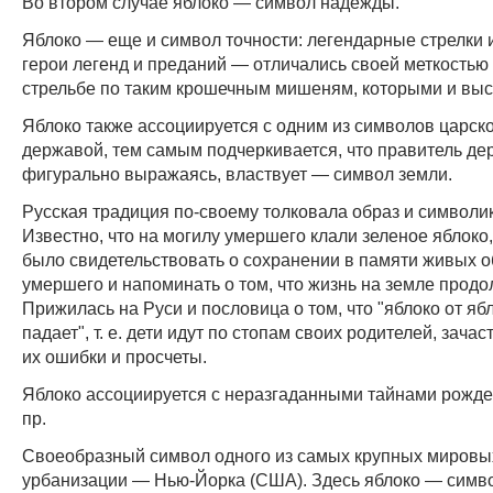
Во втором случае яблоко — символ надежды.
Яблоко — еще и символ точности: легендарные стрелки 
герои легенд и преданий — отличались своей меткостью
стрельбе по таким крошечным мишеням, которыми и выс
Яблоко также ассоциируется с одним из символов царск
державой, тем самым подчеркивается, что правитель де
фигурально выражаясь, властвует — символ земли.
Русская традиция по-своему толковала образ и символик
Известно, что на могилу умершего клали зеленое яблоко
было свидетельствовать о сохранении в памяти живых о
умершего и напоминать о том, что жизнь на земле продо
Прижилась на Руси и пословица о том, что "яблоко от яб
падает", т. е. дети идут по стопам своих родителей, зача
их ошибки и просчеты.
Яблоко ассоциируется с неразгаданными тайнами рожде
пр.
Своеобразный символ одного из самых крупных мировы
урбанизации — Нью-Йорка (США). Здесь яблоко — симв