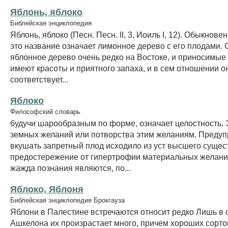
Яблонь, яблоко
Библейская энциклопедия
Яблонь, яблоко (Песн. Песн. II, 3, Иоиль I, 12). Обыкнове
это название означает лимонное дерево с его плодами.
яблонное дерево очень редко на Востоке, и приносимые
имеют красоты и приятного запаха, и в сем отношении о
соответствует...
Яблоко
Философский словарь
будучи шарообразным по форме, означает целостность. 
земных желаний или потворства этим желаниям. Преду
вкушать запретный плод исходило из уст высшего сущес
предостережение от гипертрофии материальных желаний
жажда познания являются, по...
Яблоко, Яблоня
Библейская энциклопедия Брокгауза
Яблони в Палестине встречаются относит редко Лишь в 
Ашкелона их произрастает много, причем хороших сортов