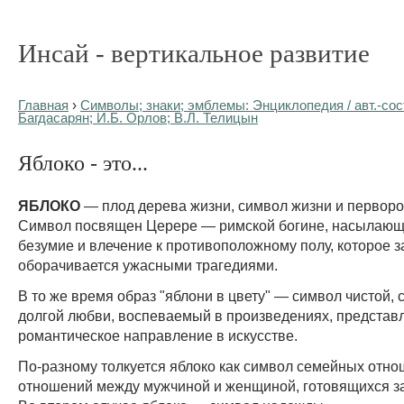
Инсай - вертикальное развитие
Главная
›
Символы; знаки; эмблемы: Энциклопедия / авт.-сост
Багдасарян; И.Б. Орлов; В.Л. Телицын
Яблоко - это...
ЯБЛОКО
— плод дерева жизни, символ жизни и перворо
Символ посвящен Церере — римской богине, насылающ
безумие и влечение к противоположному полу, которое 
оборачивается ужасными трагедиями.
В то же время образ "яблони в цвету" — символ чистой, 
долгой любви, воспеваемый в произведениях, предста
романтическое направление в искусстве.
По-разному толкуется яблоко как символ семейных отно
отношений между мужчиной и женщиной, готовящихся за