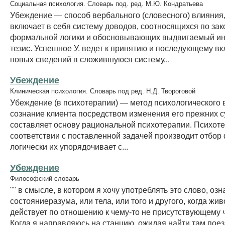
Социальная психология. Словарь под. ред. М.Ю. Кондратьева
Убеждение — способ вербального (словесного) влияния
включает в себя систему доводов, соотносящихся по за
формальной логики и обосновывающих выдвигаемый и
тезис. Успешное У. ведет к принятию и последующему в
новых сведений в сложившуюся систему...
Убеждение
Клиническая психология. Словарь под ред. Н.Д. Твороговой
Убеждение (в психотерапии) — метод психологического 
сознание клиента посредством изменения его прежних 
составляет основу рациональной психотерапии. Психоте
соответствии с поставленной задачей производит отбор 
логически их упорядочивает с...
Убеждение
Философский словарь
"" в смысле, в котором я хочу употреблять это слово, озн
состояниеразума, или тела, или того и другого, когда жи
действует по отношению к чему-то не присутствующему 
Когда я направляюсь на станцию, ожидая найти там поез