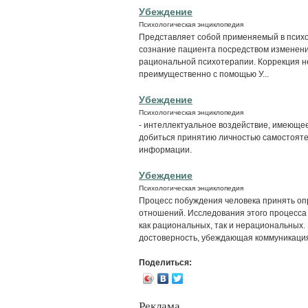
Убеждение
Психологическая энциклопедия
Представляет собой применяемый в психо
сознание пациента посредством изменения
рациональной психотерапии. Коррекция н
преимущественно с помощью У...
Убеждение
Психологическая энциклопедия
- интеллектуальное воздействие, имеюще
добиться принятию личностью самостояте
информации.
Убеждение
Психологическая энциклопедия
Процесс побуждения человека принять оп
отношений. Исследования этого процесса
как рациональных, так и нерациональных.
достоверность, убеждающая коммуникация
Поделиться:
Реклама