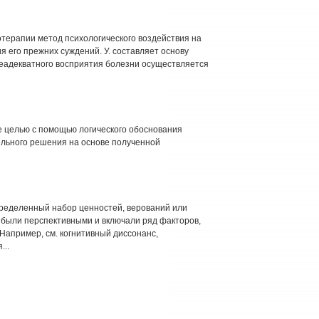
терапии метод психологического воздействия на
 его прежних суждений. У. составляет основу
еадекватного восприятия болезни осуществляется
е целью с помощью логического обоснования
льного решения на основе полученной
ределенный набор ценностей, верований или
 были перспективными и включали ряд факторов,
 Например, см. когнитивный диссонанс,
...