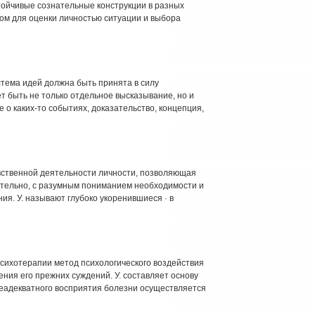
тойчивые сознательные конструкции в разных
ом для оценки личностью ситуации и выбора
стема идей должна быть принята в силу
 быть не только отдельное высказывание, но и
 о каких-то событиях, доказательство, концепция,
авственной деятельности личности, позволяющая
ательно, с разумным пониманием необходимости и
я. У. называют глубоко укоренившиеся · в
хотерапии метод психологического воздействия
ния его прежних суждений. У. составляет основу
еадекватного восприятия болезни осуществляется