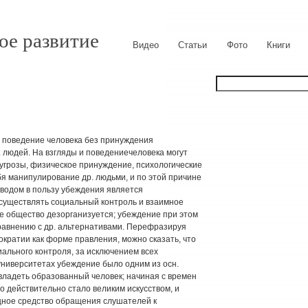
ое развитие
Видео
Статьи
Фото
Книги
 и поведение человека без принуждения
 людей. На взгляды и поведениечеловека могут
 угрозы, физическое принуждение, психологические
бя манипулирование др. людьми, и по этой причине
оводом в пользу убеждения является
существлять социальный контроль и взаимное
е общество дезорганизуется; убеждение при этом
авнению с др. альтернативами. Перефразируя
кратии как форме правления, можно сказать, что
ального контроля, за исключением всех
 университетах убеждение было одним из осн.
владеть образованный человек; начиная с времен
 действительно стало великим искусством, и
щное средство обращения слушателей к