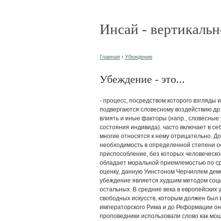
Инсай - вертикальн
Главная
›
Убеждение
Убеждение - это...
- процесс, посредством которого взгляды
подвергаются словесному воздействию др.
влиять и иные факторы (напр., словесные
состояния индивида). часто включает в се
многие относятся к нему отрицательно. Д
необходимость в определенной степени о
приспособление, без которых человеческо
обладает моральной приемлемостью по ср
оценку, данную Уинстоном Черчиллем демо
убеждение является худшим методом соци
остальных. В средние века в европейских
свободных искусств, которым должен был 
императорского Рима и до Реформации оно
проповедники использовали слово как мо