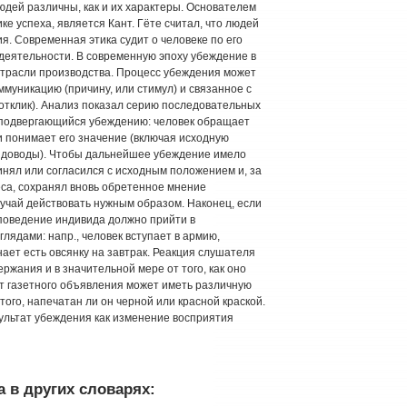
дей различны, как и их характеры. Основателем
ке успеха, является Кант. Гёте считал, что людей
. Современная этика судит о человеке по его
 деятельности. В современную эпоху убеждение в
трасли производства. Процесс убеждения может
муникацию (причину, или стимул) и связанное с
отклик). Анализ показал серию последовательных
, подвергающийся убеждению: человек обращает
 понимает его значение (включая исходную
 доводы). Чтобы дальнейшее убеждение имело
инял или согласился с исходным положением и, за
са, сохранял вновь обретенное мнение
лучай действовать нужным образом. Наконец, если
поведение индивида должно прийти в
глядами: напр., человек вступает в армию,
ает есть овсянку на завтрак. Реакция слушателя
ержания и в значительной мере от того, как оно
т газетного объявления может иметь различную
того, напечатан ли он черной или красной краской.
ультат убеждения как изменение восприятия
 в других словарях: