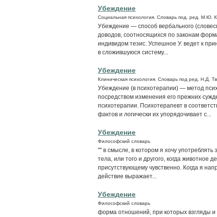
Убеждение
Социальная психология. Словарь под. ред. М.Ю. 
Убеждение — способ вербального (словесн
доводов, соотносящихся по законам фор
индивидом тезис. Успешное У. ведет к п
в сложившуюся систему...
Убеждение
Клиническая психология. Словарь под ред. Н.Д. Т
Убеждение (в психотерапии) — метод псих
посредством изменения его прежних сужд
психотерапии. Психотерапевт в соответст
фактов и логически их упорядочивает с...
Убеждение
Философский словарь
"" в смысле, в котором я хочу употреблять
тела, или того и другого, когда животное 
присутствующему чувственно. Когда я нап
действие выражает...
Убеждение
Философский словарь
форма отношений, при которых взгляды и