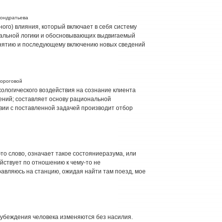
Кондратьева
ого) влияния, который включает в себя систему
мальной логики и обосновывающих выдвигаемый
ринятию и последующему включению новых сведений
вороговой
ологического воздействия на сознание клиента
ений; составляет основу рациональной
вии с поставленной задачей производит отбор
 это слово, означает такое состояниеразума, или
действует по отношению к чему-то не
равляюсь на станцию, ожидая найти там поезд, мое
 убеждения человека изменяются без насилия.