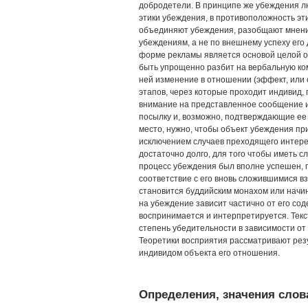
добродетели. В принципе же убеждения лю
этики убеждения, в противоположность эти
объединяют убеждения, разобщают мнения
убеждениям, а не по внешнему успеху его
форме рекламы является основой целой о
быть упрощенно разбит на вербальную ком
ней изменение в отношении (эффект, или 
этапов, через которые проходит индивид
внимание на представленное сообщение и
посылку и, возможно, подтверждающие ее
место, нужно, чтобы объект убеждения пр
исключением случаев преходящего интере
достаточно долго, для того чтобы иметь с
процесс убеждения был вполне успешен, 
соответствие с его вновь сложившимися вз
становится буддийским монахом или начин
на убеждение зависит частично от его сод
воспринимается и интерпретируется. Текс
степень убедительности в зависимости от 
Теоретики восприятия рассматривают рез
индивидом объекта его отношения.
Определения, значения слова