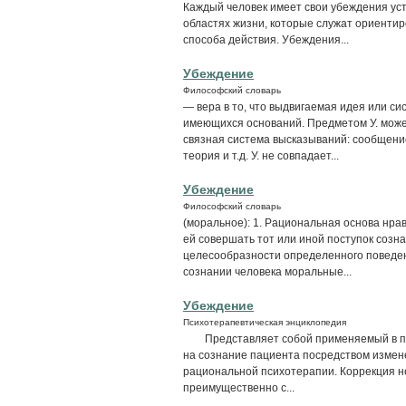
Каждый человек имеет свои убеждения ус
областях жизни, которые служат ориентир
способа действия. Убеждения...
Убеждение
Философский словарь
— вера в то, что выдвигаемая идея или си
имеющихся оснований. Предметом У. может
связная система высказываний: сообщение
теория и т.д. У. не совпадает...
Убеждение
Философский словарь
(моральное): 1. Рациональная основа нр
ей совершать тот или иной поступок созн
целесообразности определенного поведени
сознании человека моральные...
Убеждение
Психотерапевтическая энциклопедия
Представляет собой применяемый в пси
на сознание пациента посредством измене
рациональной психотерапии. Коррекция н
преимущественно с...