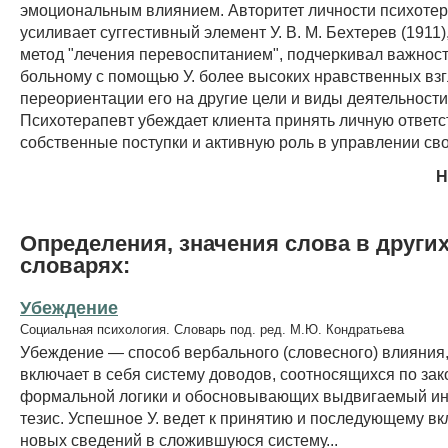
эмоциональным влиянием. Авторитет личности психоте
усиливает суггестивный элемент У. В. М. Бехтерев (1911
метод "лечения перевоспитанием", подчеркивал важнос
больному с помощью У. более высоких нравственных вз
переориентации его на другие цели и виды деятельности
Психотерапевт убеждает клиента принять личную ответс
собственные поступки и активную роль в управлении св
Н
Определения, значения слова в други
словарях:
Убеждение
Социальная психология. Словарь под. ред. М.Ю. Кондратьева
Убеждение — способ вербального (словесного) влияния
включает в себя систему доводов, соотносящихся по за
формальной логики и обосновывающих выдвигаемый и
тезис. Успешное У. ведет к принятию и последующему в
новых сведений в сложившуюся систему...