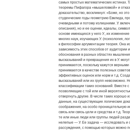
самых простых математических истинах. Т
теоремы Пифагора «мышеловкой» и отказыв
доказательство, воскликнул: «Боже, но это
студенческие годы геометрию Евклида, пр
очевидными и потому излишними. У. включ
описания), но и ее оценки, идеалы, символ
основе имеющихся у него У., их изменение
многих наук, изучающих У. (психология, лог
к философии аргументации теория. Она ис
зависимость этих способов от аудитории
обоснования в разных областях мышления 
высказываний и превращения их в У. могу
принимаются, поскольку кажутся верными 
принимаются в качестве полезных советов
эффективных оценок или норм и т.д. Соз
высказываний или их групп невозможно. Не
классификации таких оснований. Вместе 
позволяющие с той или иной вероятность
отвергнуть другие. В числе таких хорошо
данные, на существующие логические док
соображения, на особо проницательную ин
связь или связь цели и средства и т.д. Те
те или иные люди или группы людей разде
нелепые — У. Ее задача — исследовать и 
рассуждения, с помощью которых можно п