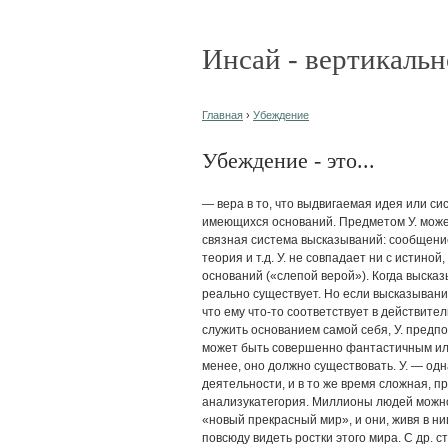
Инсай - вертикальн
Главная
›
Убеждение
Убеждение - это...
— вера в то, что выдвигаемая идея или си
имеющихся оснований. Предметом У. может
связная система высказываний: сообщение
теория и т.д. У. не совпадает ни с истино
оснований («слепой верой»). Когда выска
реально существует. Но если высказывание
что ему что-то соответствует в действите
служить основанием самой себя, У. пред
может быть совершенно фантастичным или
менее, оно должно существовать. У. — од
деятельности, и в то же время сложная, 
анализукатегория. Миллионы людей можно 
«новый прекрасный мир», и они, живя в н
повсюду видеть ростки этого мира. С др. 