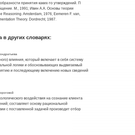
образности принятия каких-то утверждений. П
щение. М., 1991; Ивин А.А. Основы теории
le Reasoning. Amsterdam, 1976; Eemeren F. van,
mentation Theory. Dordrecht, 1987.
 в других словарях:
Кондратьева
ого) влияния, который включает в себя систему
мальной логики и обосновывающих выдвигаемый
ринятию и последующему включению новых сведений
вороговой
ологического воздействия на сознание клиента
ений; составляет основу рациональной
вии с поставленной задачей производит отбор