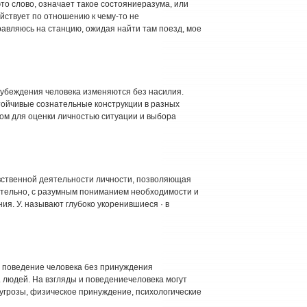
 это слово, означает такое состояниеразума, или
действует по отношению к чему-то не
равляюсь на станцию, ожидая найти там поезд, мое
 убеждения человека изменяются без насилия.
тойчивые сознательные конструкции в разных
ом для оценки личностью ситуации и выбора
авственной деятельности личности, позволяющая
ательно, с разумным пониманием необходимости и
я. У. называют глубоко укоренившиеся · в
 и поведение человека без принуждения
 людей. На взгляды и поведениечеловека могут
 угрозы, физическое принуждение, психологические