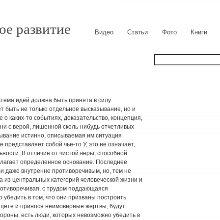
ое развитие
Видео
Статьи
Фото
Книги
стема идей должна быть принята в силу
 быть не только отдельное высказывание, но и
 о каких-то событиях, доказательство, концепция,
й, ни с верой, лишенной сколь-нибудь отчетливых
зывание истинно, описываемая им ситуация
 представляет собой чье-то У, это не означает,
льности. В отличие от чистой веры, способной
полагает определенное основание. Последнее
 даже внутренне противоречивым, но, тем не
на из центральных категорий человеческой жизни и
противоречивая, с трудом поддающаяся
убедить в том, что они призваны построить
ищете и принося неимоверные жертвы, будут
стороны, есть люди, которых невозможно убедить в