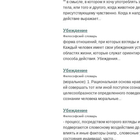
"" в смысле, в котором я хочу употреблять
тела, или того и другого, когда животное 
присутствующему чувственно. Когда я нап
действие выражает...
Убеждение
Философский словарь
форма отношений, при которых взгляды и
Каждый человек имеет свои убеждения ус
областях жизни, которые служат ориентир
способа действия. Убеждения...
Убеждение
Философский словарь
(моральное): 1. Рациональная основа нр
ей совершать тот или иной поступок созн
целесообразности определенного поведени
сознании человека моральные...
Убеждение
Философский словарь
- процесс, посредством которого взгляды
подвергаются словесному воздействию др.
влиять и иные факторы (напр., словесные
состояния индивида). часто...