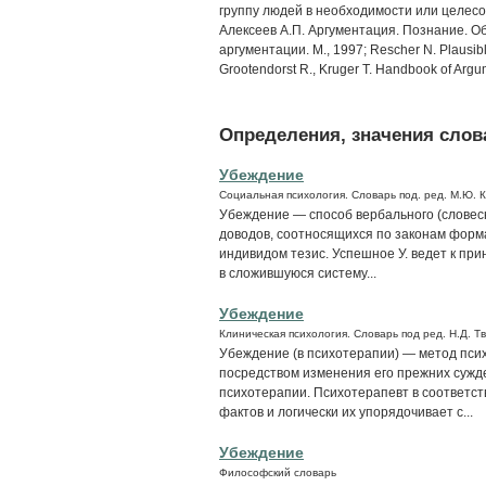
группу людей в необходимости или целесо
Алексеев А.П. Аргументация. Познание. Об
аргументации. М., 1997; Rescher N. Plausib
Grootendorst R., Kruger T. Handbook of Argu
Определения, значения слова
Убеждение
Социальная психология. Словарь под. ред. М.Ю. 
Убеждение — способ вербального (словесн
доводов, соотносящихся по законам фор
индивидом тезис. Успешное У. ведет к п
в сложившуюся систему...
Убеждение
Клиническая психология. Словарь под ред. Н.Д. Т
Убеждение (в психотерапии) — метод псих
посредством изменения его прежних сужд
психотерапии. Психотерапевт в соответст
фактов и логически их упорядочивает с...
Убеждение
Философский словарь