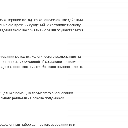
хотерапии метод психологического воздействия
ния его прежних суждений. У. составляет основу
еадекватного восприятия болезни осуществляется
терапии метод психологического воздействия на
 его прежних суждений. У. составляет основу
еадекватного восприятия болезни осуществляется
е целью с помощью логического обоснования
льного решения на основе полученной
ределенный набор ценностей, верований или