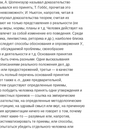
ак, А. Шопенгауэр называл доказательство
ался его принять; Т. Гоббс, прочитав это
 невозможно!»; И. Ньютон, напротив, читая в
опускал доказательства теорем, считая их
ают не только представления о реальности (ее
ы веры, нормы, планы и т.д. Человек действует на
 влечет за собой изменение его поведения. Среди
ика, лингвистика, риторика и др.), наиболее близка
следует способы обоснования и опровержения У.,
 и обсуждаемой проблемы, своеобразие
и деятельности и т.д. Основания принятия
т быть очень разными. Одни высказывания
описаниями реального положения дел, др.
 или предостережений, третьи — в качестве
дать полный перечень оснований принятия
т также к.-л., даже предварительной,
с тем существуют определенные приемы,
ю побудить человека принять одни утверждения и
 известных приемов — ссылка на эмпирические
азательства, на определенные методологические
туицию, на здравый смысл или вкус, на причинную
ория аргументации ничего не говорит о том, почему
ляют какие-то — разумные или, напротив,
систематизировать те приемы, или способы,
опытаться убедить отдельного человека или