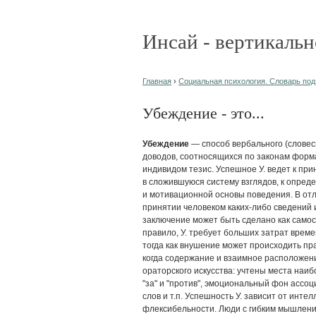
Инсай - вертикальн
Главная
›
Социальная психология. Словарь под
Убеждение - это...
Убеждение
— способ вербального (словесн
доводов, соотносящихся по законам фор
индивидом тезис. Успешное У. ведет к п
в сложившуюся систему взглядов, к опре
и мотивационной основы поведения. В от
принятии человеком каких-либо сведений и
заключение может быть сделано как самос
правило, У. требует больших затрат врем
тогда как внушение может происходить пра
когда содержание и взаимное расположен
ораторского искусства: учтены места наи
"за" и "против", эмоциональный фон ассо
слов и т.п. Успешность У. зависит от интел
флексибельности. Люди с гибким мышлени