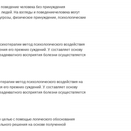
 и поведение человека без принуждения
 людей. На взгляды и поведениечеловека могут
 угрозы, физическое принуждение, психологические
хотерапии метод психологического воздействия
ния его прежних суждений. У. составляет основу
еадекватного восприятия болезни осуществляется
терапии метод психологического воздействия на
 его прежних суждений. У. составляет основу
еадекватного восприятия болезни осуществляется
е целью с помощью логического обоснования
льного решения на основе полученной