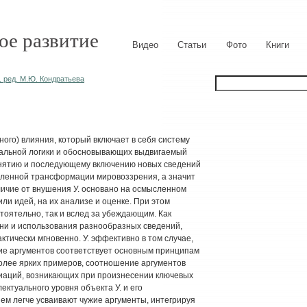
ое развитие
Видео
Статьи
Фото
Книги
. ред. М.Ю. Кондратьева
ого) влияния, который включает в себя систему
мальной логики и обосновывающих выдвигаемый
ринятию и последующему включению новых сведений
деленной трансформации мировоззрения, а значит
личие от внушения У. основано на осмысленном
ли идей, на их анализе и оценке. При этом
тоятельно, так и вслед за убеждающим. Как
ени и использования разнообразных сведений,
ктически мгновенно. У. эффективно в том случае,
ие аргументов соответствует основным принципам
более ярких примеров, соотношение аргументов
циаций, возникающих при произнесении ключевых
лектуального уровня объекта У. и его
ем легче усваивают чужие аргументы, интегрируя