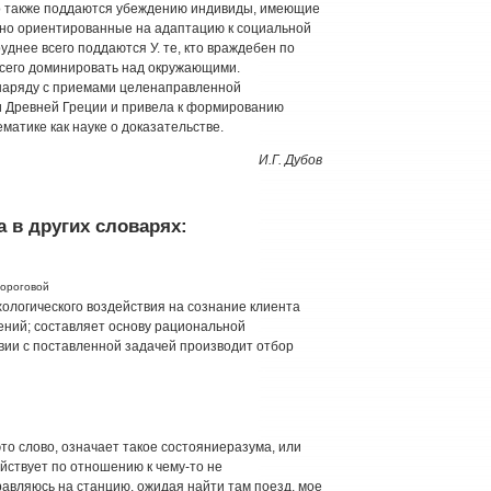
гко также поддаются убеждению индивиды, имеющие
но ориентированные на адаптацию к социальной
уднее всего поддаются У. те, кто враждебен по
всего доминировать над окружающими.
(наряду с приемами целенаправленной
 Древней Греции и привела к формированию
матике как науке о доказательстве.
И.Г. Дубов
 в других словарях:
вороговой
ологического воздействия на сознание клиента
ений; составляет основу рациональной
вии с поставленной задачей производит отбор
 это слово, означает такое состояниеразума, или
действует по отношению к чему-то не
равляюсь на станцию, ожидая найти там поезд, мое