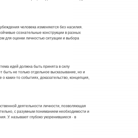
 убеждения человека изменяются без насилия.
тойчивые сознательные конструкции в разных
ом для оценки личностью ситуации и выбора
стема идей должна быть принята в силу
 быть не только отдельное высказывание, но и
 о каких-то событиях, доказательство, концепция,
авственной деятельности личности, позволяющая
ательно, с разумным пониманием необходимости и
я. У. называют глубоко укоренившиеся · в