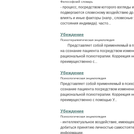
Философский словарь
- процесс, посредством которого взгляды
подвергаются словесному воздействию др.
влиять и иные факторы (напр., словесные
состояния индивида). часто...
Убеждение
Психотерапевтическая энциклопедия
Представляет собой применяемый в пси
на сознание пациента посредством измене
рациональной психотерапии. Коррекция н
преимущественно с...
Убеждение
Психологическая энциклопедия
Представляет собой применяемый в психо
сознание пациента посредством изменения
рациональной психотерапии. Коррекция н
преимущественно с помощью У...
Убеждение
Психологическая энциклопедия
- интеллектуальное воздействие, имеюще
добиться принятию личностью самостояте
информации.