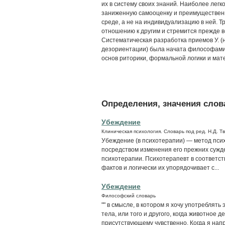
их в систему своих знаний. Наиболее ле
заниженную самооценку и преимуществен
среде, а не на индивидуализацию в ней. Тр
отношению к другим и стремится прежде 
Систематическая разработка приемов У. 
дезориентации) была начата философами
основ риторики, формальной логики и мате
Определения, значения слова
Убеждение
Клиническая психология. Словарь под ред. Н.Д. Т
Убеждение (в психотерапии) — метод псих
посредством изменения его прежних сужд
психотерапии. Психотерапевт в соответст
фактов и логически их упорядочивает с...
Убеждение
Философский словарь
"" в смысле, в котором я хочу употреблять
тела, или того и другого, когда животное 
присутствующему чувственно. Когда я нап