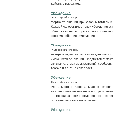
действие выражает...
Убеждение
Философский словарь
форма отношений, при которых взгляды и
Каждый человек имеет свои убеждения ус
областях жизни, которые служат ориентир
способа действия. Убеждения...
Убеждение
Философский словарь
— вера в то, что выдвигаемая идея или си
имеющихся оснований. Предметом У. может
связная система высказываний: сообщение
теория и т.д. У. не совпадает...
Убеждение
Философский словарь
(моральное): 1. Рациональная основа нр
ей совершать тот или иной поступок созн
целесообразности определенного поведени
сознании человека моральные...
Убеждение