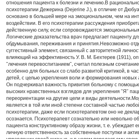
отношения пациента к болезни и лечению.В рациональн
психотерапии Дежерина (Dejerine J.), в отличие от Дюбуа (
основано в большей мере на эмоциональном, чем на ин
воздействии. В его психотерапии рассуждения приобрет
действенную силу, если сопровождаются эмоциональны
Логические доказательства врач предлагает пациенту дл
обдумывания, переживания и принятия.Невозможно отдел
суггестивный элемент, связанный с авторитетной личнос
влияющий на эффективность У. В. М. Бехтерев (1911), о
"лечения перевоспитанием", считал полезным сочетание 
особенно для больных со слабо развитой критикой, в час
детей, с целью укрепления воли и формирования новых 
Он подчеркивал важность привития больному с помощью
высоких нравственных взглядов для укрепления "Я" пац
переориентации на другие цели и виды деятельности.Мо
является в той или иной степени составной частью люб
психотерапии, даже если психотерапевтом оно не декла
осознается. Психотерапевт сознательно или невольно о
пациента конструктивному образу жизни, т. е. убеждает е
личную ответственность за собственные поступки и акти
управлении своей жизнью, и в целом передает ему сво