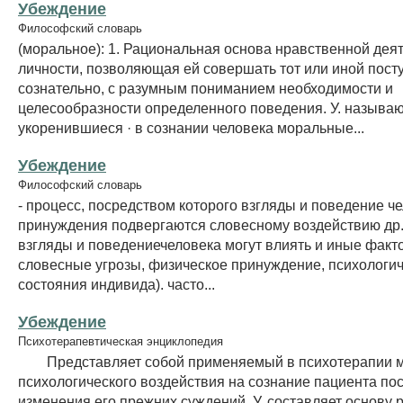
Убеждение
Философский словарь
(моральное): 1. Рациональная основа нравственной дея
личности, позволяющая ей совершать тот или иной пост
сознательно, с разумным пониманием необходимости и
целесообразности определенного поведения. У. называю
укоренившиеся · в сознании человека моральные...
Убеждение
Философский словарь
- процесс, посредством которого взгляды и поведение ч
принуждения подвергаются словесному воздействию др.
взгляды и поведениечеловека могут влиять и иные факто
словесные угрозы, физическое принуждение, психологи
состояния индивида). часто...
Убеждение
Психотерапевтическая энциклопедия
Представляет собой применяемый в психотерапии м
психологического воздействия на сознание пациента по
изменения его прежних суждений. У. составляет основу