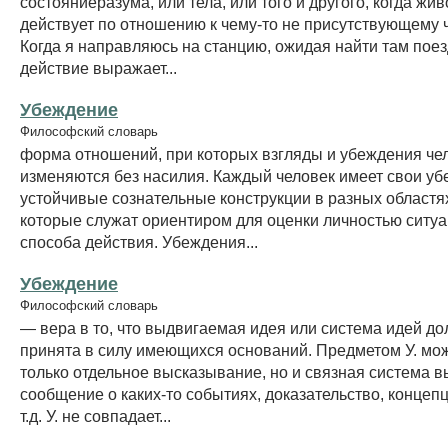
состояниеразума, или тела, или того и другого, когда жи
действует по отношению к чему-то не присутствующему 
Когда я направляюсь на станцию, ожидая найти там поез
действие выражает...
Убеждение
Философский словарь
форма отношений, при которых взгляды и убеждения че
изменяются без насилия. Каждый человек имеет свои у
устойчивые сознательные конструкции в разных областя
которые служат ориентиром для оценки личностью ситу
способа действия. Убеждения...
Убеждение
Философский словарь
— вера в то, что выдвигаемая идея или система идей д
принята в силу имеющихся оснований. Предметом У. мож
только отдельное высказывание, но и связная система 
сообщение о каких-то событиях, доказательство, концепц
т.д. У. не совпадает...