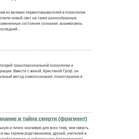
им из великих первооткрывателей в психологии
ролили новый свет на такие разнообразные
, измененные состояния сознания, взаимосвязь
оследний...
ателдей трансперсональной психологии и
ации. Вместе с женой, Кристиной Гроф, он
льный метод сомоосознания, психотерапии в
нание и тайна смерти (фрагмент)
ьную и лично значимую для всех тему, чем смерть
се мы теряем родственников, друзей, учителей и
 необходимостью собственного биологического