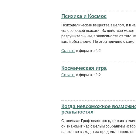
Психика и Космос
Психоделические вещества в целом, и в ча
человеческой психики. Их действие может 
разрушительным, в зависимости от того, ка
какой обстановке. По этой причине с самого
Скачать
в формате fb2
Космическая игра
Скачать
в формате fb2
Когда невозможное возможн
реальностях
Станислав Гроф является одним из велича
он знакомит нас с целым собранием исто
настолько выходят за пределы нашего опы