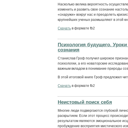
Насколько велика вероятность осуществл
изменить и развить свое сознание настол
«снаружи» вокруг нас и преодолеть криз
крупнейших ученых размышляют в этой кни
Скачать
в формате fb2
Психология будущего. Урок
сознания
Станислав Гроф получил широкое признан
психологии, а его новаторские исследова
важным вкладом в понимание природы соз
В этой итоговой книге Гроф предложил чи
Скачать
в формате fb2
Неистовый поиск себя
Многие люди подвергаются глубокой личн
раскрытием. Если этот процесс происходи
результатом являются эмоциональное исце
пробуждение восприятия мистического изм