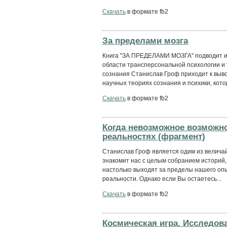
Скачать
в формате fb2
За пределами мозга
Книга "ЗА ПРЕДЕЛАМИ МОЗГА" подводит и
области трансперсональной психологии и
сознания Станислав Гроф приходит к выв
научных теориях сознания и психики, котор
Скачать
в формате fb2
Когда невозможное возможн
реальностях (фрагмент)
Станислав Гроф является одим из величай
знакомит нас с целым собранием историй,
настолько выходят за пределы нашего опы
реальности. Однако если Вы остаетесь...
Скачать
в формате fb2
Космическая игра. Исследов