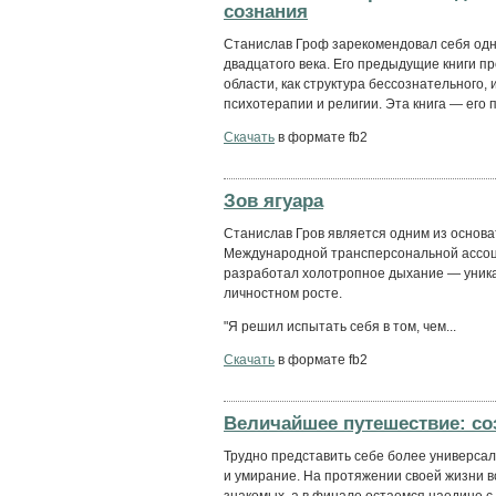
сознания
Станислав Гроф зарекомендовал себя одн
двадцатого века. Его предыдущие книги п
области, как структура бессознательного
психотерапии и религии. Эта книга — его п
Скачать
в формате fb2
Зов ягуара
Станислав Гров является одним из основ
Международной трансперсональной ассоци
разработал холотропное дыхание — уника
личностном росте.
"Я решил испытать себя в том, чем...
Скачать
в формате fb2
Величайшее путешествие: соз
Трудно представить себе более универсал
и умирание. На протяжении своей жизни в
знакомых, а в финале остаемся наедине с