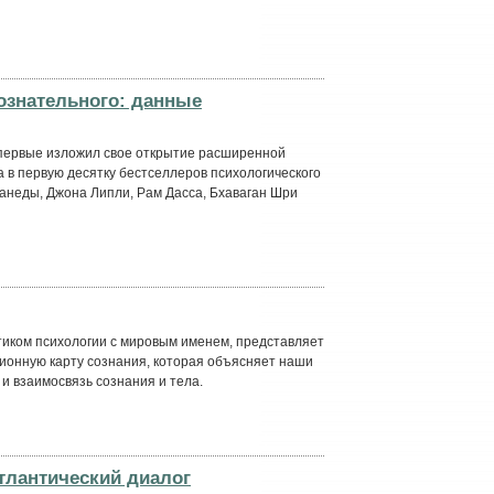
ознательного: данные
 впервые изложил свое открытие расширенной
а в первую десятку бестселлеров психологического
танеды, Джона Липли, Рам Дасса, Бхаваган Шри
тиком психологии с мировым именем, представляет
ионную карту сознания, которая объясняет наши
 и взаимосвязь сознания и тела.
тлантический диалог