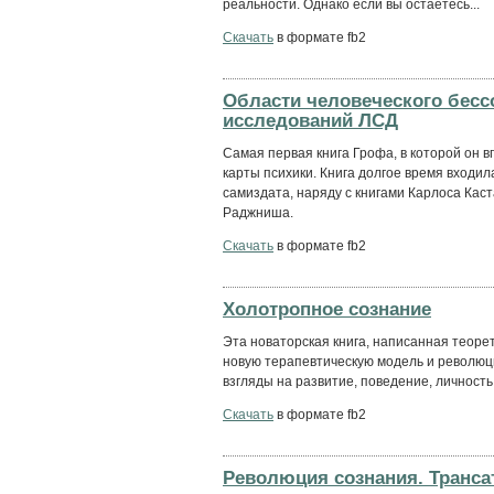
реальности. Однако если вы остаетесь...
Скачать
в формате fb2
Области человеческого бесс
исследований ЛСД
Самая первая книга Грофа, в которой он
карты психики. Книга долгое время входил
самиздата, наряду с книгами Карлоса Кас
Раджниша.
Скачать
в формате fb2
Холотропное сознание
Эта новаторская книга, написанная теоре
новую терапевтическую модель и революц
взгляды на развитие, поведение, личность
Скачать
в формате fb2
Революция сознания. Транса