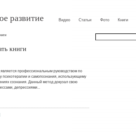
ое развитие
Видео
Статьи
Фото
Книги
ниги
ать книги
вляется профессиональным руководством по
 психотерапии и самопознания, использующему
ниях сознания. Данный метод докузал свою
ессами, депрессиями...
и