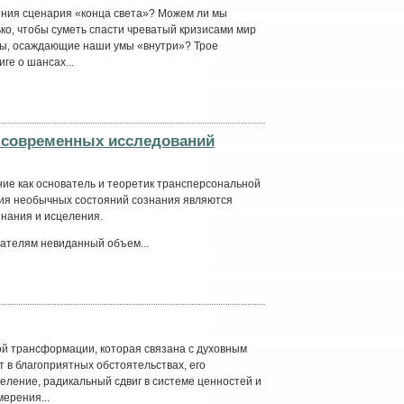
ения сценария «конца света»? Можем ли мы
ько, чтобы суметь спасти чреватый кризисами мир
исы, осаждающие наши умы «внутри»? Трое
ге о шансах...
и современных исследований
ие как основатель и теоретик трансперсональной
ния необычных состояний сознания являются
нания и исцеления.
тателям невиданный объем...
ой трансформации, которая связана с духовным
т в благоприятных обстоятельствах, его
ление, радикальный сдвиг в системе ценностей и
ерения...