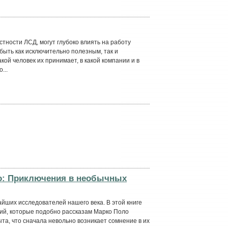
стности ЛСД, могут глубоко влиять на работу
быть как исключительно полезным, так и
кой человек их принимает, в какой компании и в
...
о: Приключения в необычных
йших исследователей нашего века. В этой книге
рий, которые подобно рассказам Марко Поло
та, что сначала невольно возникает сомнение в их