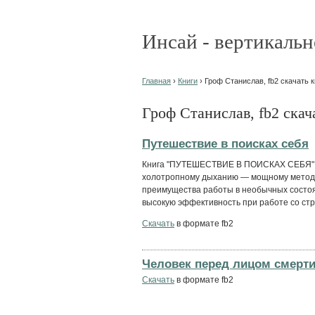
Инсай - вертикальн
Главная
›
Книги
› Гроф Станислав, fb2 скачать к
Гроф Станислав, fb2 скач
Путешествие в поисках себя
Книга "ПУТЕШЕСТВИЕ В ПОИСКАХ СЕБЯ" я
холотропному дыханию — мощному методу
преимущества работы в необычных состоя
высокую эффективность при работе со стр
Скачать
в формате fb2
Человек перед лицом смерт
Скачать
в формате fb2