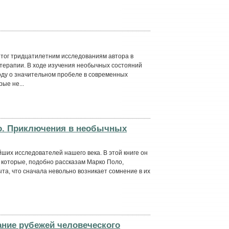
тог тридцатилетним исследованиям автора в
 терапии. В ходе изучения необычных состояний
оду о значительном пробеле в современных
ые не...
о. Приключения в необычных
ших исследователей нашего века. В этой книге он
 которые, подобно рассказам Марко Поло,
та, что сначала невольно возникает сомнение в их
ание рубежей человеческого