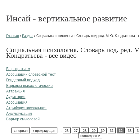
Инсай - вертикальное развитие
Главная
›
Раздел
› Социальная психология. Словарь под. ред. М.Ю. Кондратьева - 
Социальная психология. Словарь под. ред. 
Кондратьева - все видео
Бюрократизм
Ассоциации словесной тест
Гендерный подход
Барьеры психологические
Аттракция
Аудитория
Ассоциация
Атрибуция каузальная
Аккультурация
Барьер смысловой
« первая
‹ предыдущая
…
26
27
28
29
30
31
32
33
3
последняя »