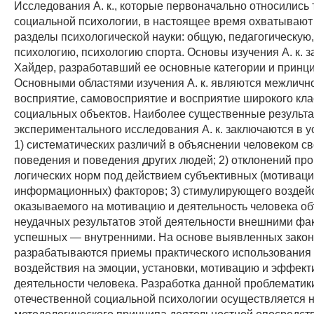
Исследования А. к., которые первоначально относились 
социальной психологии, в настоящее время охватывают 
разделы психологической науки: общую, педагогическую
психологию, психологию спорта. Основы изучения А. к. з
Хайдер, разработавший ее основные категории и принц
Основными областями изучения А. к. являются межличн
восприятие, самовосприятие и восприятие широкого кла
социальных объектов. Наиболее существенные результ
экспериментального исследования А. к. заключаются в у
1) систематических различий в объяснении человеком св
поведения и поведения других людей; 2) отклонений проц
логических норм под действием субъективных (мотивац
информационных) факторов; 3) стимулирующего воздей
оказываемого на мотивацию и деятельность человека о
неудачных результатов этой деятельности внешними фак
успешных — внутренними. На основе выявленных зако
разрабатываются приемы практического использования А
воздействия на эмоции, установки, мотивацию и эффект
деятельности человека. Разработка данной проблематик
отечественной социальной психологии осуществляется 
методологического принципа деятельностной опосредст