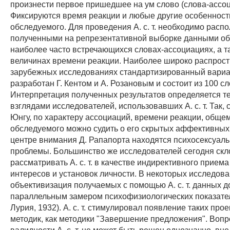
произнести первое пришедшее на ум слово (слова-ассоц
Фиксируются время реакции и любые другие особенност
обследуемого. Для проведения А. с. т. необходимо распо
полученными на репрезентативной выборке данными об
наиболее часто встречающихся словах-ассоциациях, а т
величинах времени реакции. Наиболее широко распрос
зарубежных исследованиях стандартизированный вариант
разработан Г. Кентом и А. Розановым и состоит из 100 с
Интерпретация полученных результатов определяется т
взглядами исследователей, использовавших А. с. т. Так, 
Юнгу, по характеру ассоциаций, времени реакции, общ
обследуемого можно судить о его скрытых аффективных
центре внимания Д. Рапапорта находятся психосексуал
проблемы. Большинство же исследователей сегодня ск
рассматривать А. с. т. в качестве индирективного приема
интересов и установок личности. В некоторых исследов
объективизация получаемых с помощью А. с. т. данных д
параллельным замером психофизиологических показател
Лурия, 1932). А. с. т. стимулировал появление таких про
методик, как методики "Завершение предложения". Вопр
валидности А. с. т. не может быть решен однозначно, вн