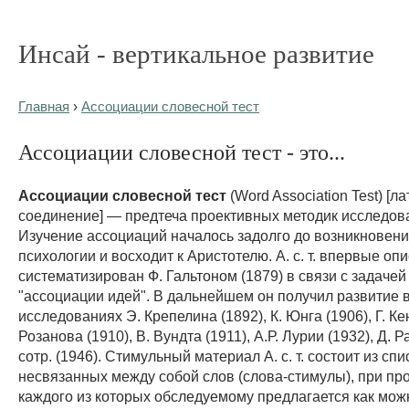
Инсай - вертикальное развитие
Главная
›
Ассоциации словесной тест
Ассоциации словесной тест - это...
Ассоциации словесной тест
(Word Association Test) [ла
соединение] — предтеча проективных методик исследов
Изучение ассоциаций началось задолго до возникновени
психологии и восходит к Аристотелю. А. с. т. впервые опи
систематизирован Ф. Гальтоном (1879) в связи с задачей
"ассоциации идей". В дальнейшем он получил развитие 
исследованиях Э. Крепелина (1892), К. Юнга (1906), Г. Ке
Розанова (1910), В. Вундта (1911), А.Р. Лурии (1932), Д. 
сотр. (1946). Стимульный материал А. с. т. состоит из спи
несвязанных между собой слов (слова-стимулы), при пр
каждого из которых обследуемому предлагается как мож