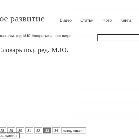
ое развитие
Видео
Статьи
Фото
Книги
арь под. ред. М.Ю. Кондратьева - все видео
Словарь под. ред. М.Ю.
28
29
30
31
32
33
34
следующая ›
оследняя »