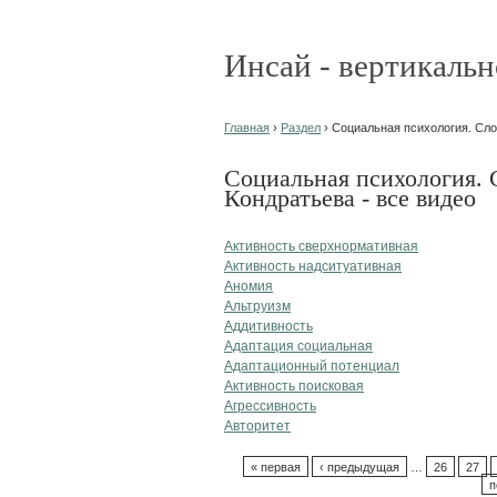
Инсай - вертикальн
Главная
›
Раздел
› Социальная психология. Слов
Социальная психология. 
Кондратьева - все видео
Активность сверхнормативная
Активность надситуативная
Аномия
Альтруизм
Аддитивность
Адаптация социальная
Адаптационный потенциал
Активность поисковая
Агрессивность
Авторитет
« первая
‹ предыдущая
…
26
27
п