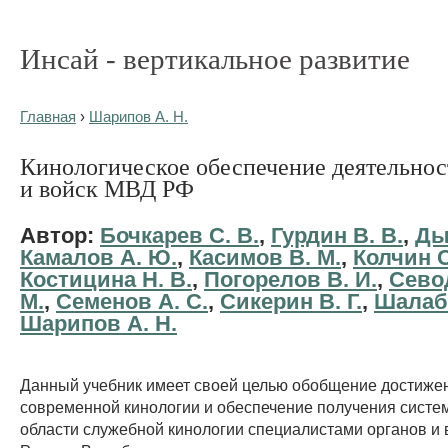
Инсай - вертикальное развитие
Главная
›
Шарипов А. Н.
Кинологическое обеспечение деятельнос
и войск МВД РФ
Автор:
Бочкарев С. В.
,
Гурдин В. В.
,
Ды
Камалов А. Ю.
,
Касимов В. М.
,
Колчин С
Костицина Н. В.
,
Погорелов В. И.
,
Сево
М.
,
Семенов А. С.
,
Сикерин В. Г.
,
Шалабо
Шарипов А. Н.
Данный учебник имеет своей целью обобщение достиже
современной кинологии и обеспечение получения систе
области служебной кинологии специалистами органов и