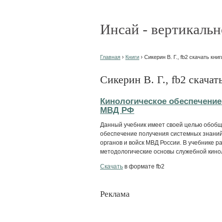
Инсай - вертикальн
Главная
›
Книги
› Сикерин В. Г., fb2 скачать книг
Сикерин В. Г., fb2 скачат
Кинологическое обеспечение
МВД РФ
Данный учебник имеет своей целью обобщ
обеспечение получения системных знаний
органов и войск МВД России. В учебнике 
методологические основы служебной кинол
Скачать
в формате fb2
Реклама