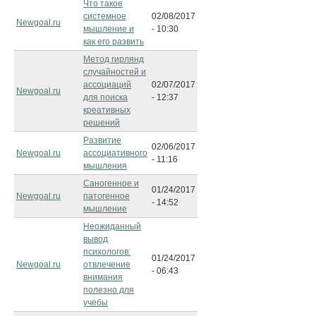
Что такое
системное
02/08/2017
Newgoal.ru
мышление и
- 10:30
как его развить
Метод гирлянд
случайностей и
ассоциаций
02/07/2017
Newgoal.ru
для поиска
- 12:37
креативных
решений
Развитие
02/06/2017
Newgoal.ru
ассоциативного
- 11:16
мышления
Саногенное и
01/24/2017
Newgoal.ru
патогенное
- 14:52
мышление
Неожиданный
вывод
психологов:
01/24/2017
Newgoal.ru
отвлечение
- 06:43
внимания
полезно для
учебы