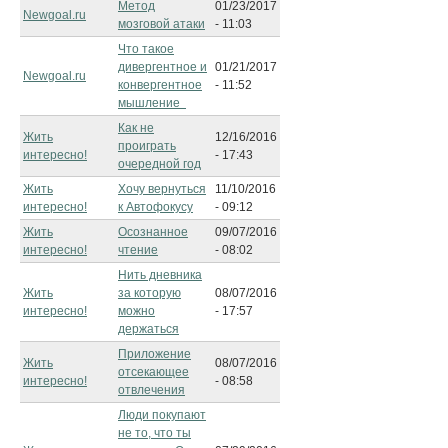
Метод
01/23/2017
Newgoal.ru
мозговой атаки
- 11:03
Что такое
дивергентное и
01/21/2017
Newgoal.ru
конвергентное
- 11:52
мышление
Как не
Жить
12/16/2016
проиграть
интересно!
- 17:43
очередной год
Жить
Хочу вернуться
11/10/2016
интересно!
к Автофокусу
- 09:12
Жить
Осознанное
09/07/2016
интересно!
чтение
- 08:02
Нить дневника
Жить
за которую
08/07/2016
интересно!
можно
- 17:57
держаться
Приложение
Жить
08/07/2016
отсекающее
интересно!
- 08:58
отвлечения
Люди покупают
не то, что ты