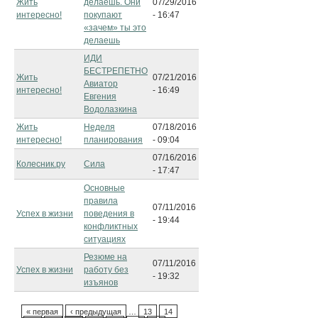
Жить
делаешь. Они
07/29/2016
интересно!
покупают
- 16:47
«зачем» ты это
делаешь
ИДИ
БЕСТРЕПЕТНО
Жить
07/21/2016
Авиатор
интересно!
- 16:49
Евгения
Водолазкина
Жить
Неделя
07/18/2016
интересно!
планирования
- 09:04
07/16/2016
Колесник.ру
Сила
- 17:47
Основные
правила
07/11/2016
Успех в жизни
поведения в
- 19:44
конфликтных
ситуациях
Резюме на
07/11/2016
Успех в жизни
работу без
- 19:32
изъянов
« первая
‹ предыдущая
…
13
14