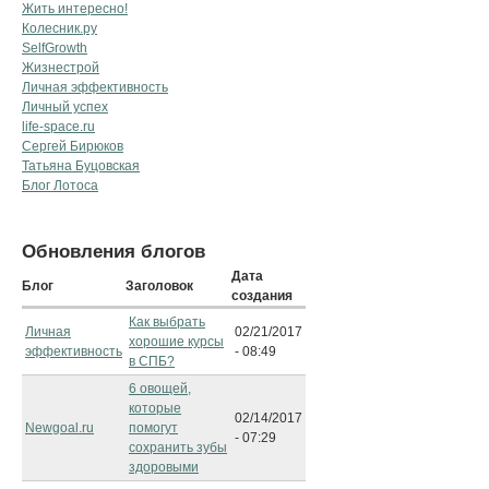
Жить интересно!
Колесник.ру
SelfGrowth
Жизнестрой
Личная эффективность
Личный успех
life-space.ru
Сергей Бирюков
Татьяна Буцовская
Блог Лотоса
Обновления блогов
Дата
Блог
Заголовок
создания
Как выбрать
Личная
02/21/2017
хорошие курсы
эффективность
- 08:49
в СПБ?
6 овощей,
которые
02/14/2017
Newgoal.ru
помогут
- 07:29
сохранить зубы
здоровыми