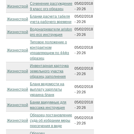
Сочинение рассуждение
05/02/2018
Жизнестрой
9 класс огэ образец
- 20:26
Бланки расчета табеля
05/02/2018
Жизнестрой
учета рабочего времени
- 20:26
Водонагреватели ariston
05/02/2018
Жизнестрой
pro eco инструкция
- 20:26
Типовое положение о
контрактном
05/02/2018
Жизнестрой
управляющем по 44фз
- 20:26
образец
Инвентарная карточка
05/02/2018
Жизнестрой
земельного участка
- 20:26
образец заполнения
Бланк ведомости на
05/02/2018
Жизнестрой
выплату зарплаты
- 20:26
украина бланк
Банки вакуумные для
05/02/2018
Жизнестрой
массажа инструкция
- 20:26
Образец постановление
05/02/2018
Жизнестрой
суда об избрании меры
- 20:26
пресечения в виде
Образец