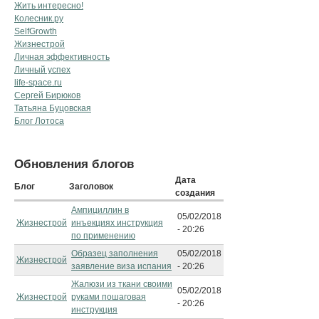
Жить интересно!
Колесник.ру
SelfGrowth
Жизнестрой
Личная эффективность
Личный успех
life-space.ru
Сергей Бирюков
Татьяна Буцовская
Блог Лотоса
Обновления блогов
Дата
Блог
Заголовок
создания
Ампициллин в
05/02/2018
Жизнестрой
инъекциях инструкция
- 20:26
по применению
Образец заполнения
05/02/2018
Жизнестрой
заявление виза испания
- 20:26
Жалюзи из ткани своими
05/02/2018
Жизнестрой
руками пошаговая
- 20:26
инструкция