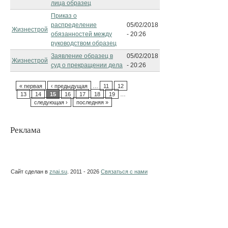
лица образец
Приказ о
распределение
05/02/2018
Жизнестрой
обязанностей между
- 20:26
руководством образец
Заявление образец в
05/02/2018
Жизнестрой
суд о прекращении дела
- 20:26
« первая
‹ предыдущая
…
11
12
13
14
15
16
17
18
19
…
следующая ›
последняя »
Реклама
Сайт сделан в
znai.su
. 2011 - 2026
Связаться с нами