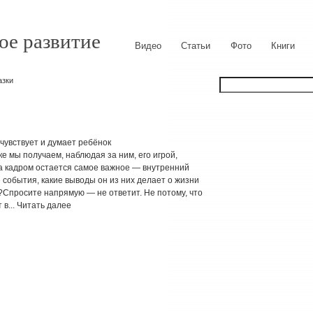
ое развитие
Видео
Статьи
Фото
Книги
азки
увствует и думает ребёнок
 мы получаем, наблюдая за ним, его игрой,
а кадром остается самое важное — внутренний
 события, какие выводы он из них делает о жизни
ит?Спросите напрямую — не ответит. Не потому, что
 в... Читать далее