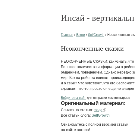
Инсай - вертикальн
Главная
›
Блоги
›
SelfGrowth
› Неоконченные ск
Неоконченные сказки
НЕОКОНЧЕННЫЕ СКАЗКИ: как узнать, что ч
Большое количество информации о ребенке
общением, поведением. Однако нередко з
мир. Как на ребенка влияют происходящие
и о себе? Что чувствует, что его беспоко
скрывает что-то, просто он еще не владеет
Войдите на сайт
для отправки комментариев
Оригинальный материал:
Ссылка на статью:
сюда
Все статьи блога:
SelfGrowth
Ознакомьтесь с полной версией статьи
на сайте автора!