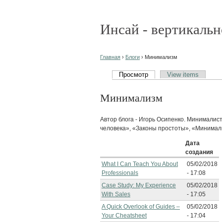
Инсай - вертикальн
Главная
›
Блоги
› Минимализм
Просмотр
View items
Минимализм
Автор блога - Игорь Осипенко. Минималист
человека», «Законы простоты», «Минимал
Дата
создания
What I Can Teach You About
05/02/2018
Professionals
- 17:08
Case Study: My Experience
05/02/2018
With Sales
- 17:05
A Quick Overlook of Guides –
05/02/2018
Your Cheatsheet
- 17:04