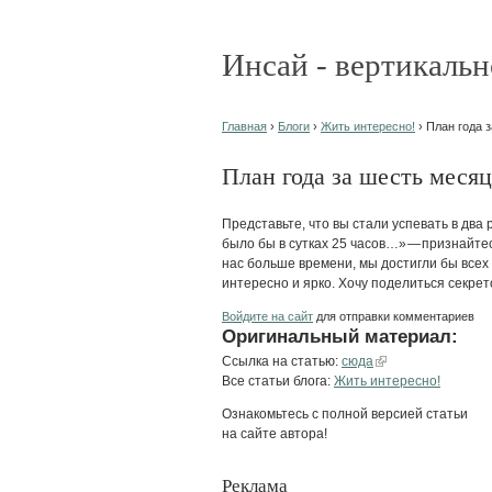
Инсай - вертикальн
Главная
›
Блоги
›
Жить интересно!
› План года 
План года за шесть месяц
Представьте, что вы стали успевать в два 
было бы в сутках 25 часов…» — признайтес
нас больше времени, мы достигли бы всех
интересно и ярко. Хочу поделиться секрето
Войдите на сайт
для отправки комментариев
Оригинальный материал:
Ссылка на статью:
сюда
Все статьи блога:
Жить интересно!
Ознакомьтесь с полной версией статьи
на сайте автора!
Реклама