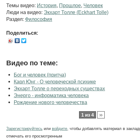
Темы видео:
История
,
Прошлое
,
Человек
Люди на видео:
Экхарт Толле (Eckhart Tolle)
Раздел:
Философия
Поделиться:
Видео по теме:
Бог и человек (притча)
Карл Юнг - О человеческой психике
Экхарт Толле о переходных существах
Энерго - информатика человека
Рождение нового человечества
1 из 4
››
Зарегистрируйтесь
или
войдите
, чтобы добавлять материал в заклад
отмечать его просмотренным