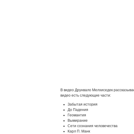
В видео Друнвало Мелхиседек рассказывае
видео есть следующие части:
Забытая история
До Падения
Геомантия
Вымирание
Сети сознания человечества
Карл П. Манк