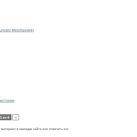
nvalo Melchizedek)
х
 истории
1 из 4
››
ь материал в закладки сайта или отмечать его