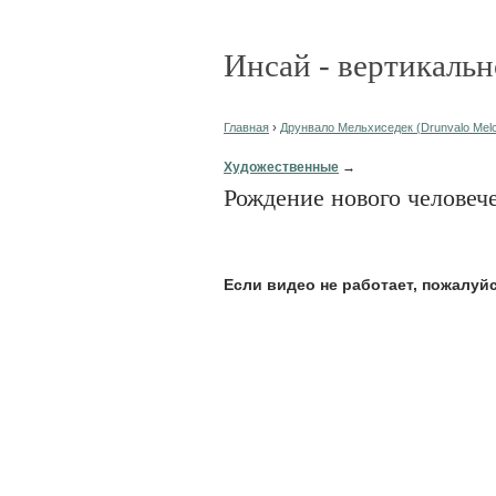
Инсай - вертикальн
Главная
›
Друнвало Мельхиседек (Drunvalo Melc
Художественные
→
Рождение нового человеч
Eсли видео не работает, пожалуй