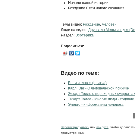
Начало нашей истории
Рождение Сети нового сознания
Темы видео:
Рождение
,
Человек
Люди на видео:
Друнвало Мельхиседек (Dru
Раздел:
Эзотерика
Поделиться:
Видео по теме:
Бог и человек (притча)
Карл Юнг - О человеческой психике
Экхарт Толле о переходных существа
Экхарт Толле - Многие люди - ходячие
Энерго - информатика человека
Зарегистрируйтесь
или
войдите
, чтобы добавлят
просмотренным