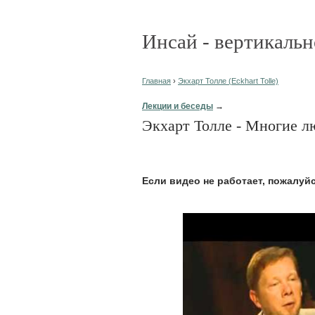
Инсай - вертикальн
Главная
›
Экхарт Толле (Eckhart Tolle)
Лекции и беседы
→
Экхарт Толле - Многие л
Eсли видео не работает, пожалуй