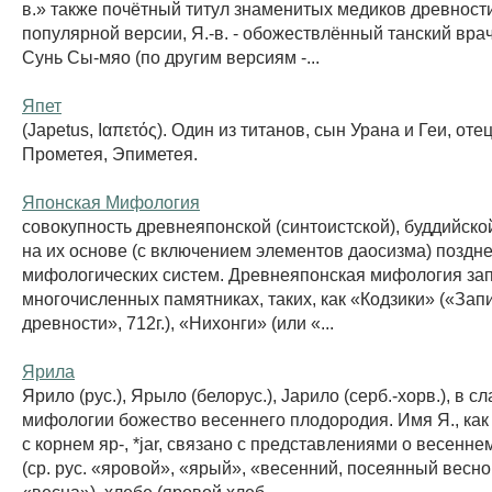
в.» также почётный титул знаменитых медиков древности
популярной версии, Я.-в. - обожествлённый танский вра
Сунь Сы-мяо (по другим версиям -...
Япет
(Japetus, Ιαπετός). Один из титанов, сын Урана и Геи, оте
Прометея, Эпиметея.
Японская Мифология
совокупность древнеяпонской (синтоистской), буддийско
на их основе (с включением элементов даосизма) поздн
мифологических систем. Древнеяпонская мифология зап
многочисленных памятниках, таких, как «Кодзики» («Зап
древности», 712г.), «Нихонги» (или «...
Ярила
Ярило (рус.), Ярыло (белорус.), Japилo (серб.-хорв.), в с
мифологии божество весеннего плодородия. Имя Я., как 
с корнем яр-, *jar, связано с представлениями о весенн
(ср. рус. «яровой», «ярый», «весенний, посеянный весной
«весна»), хлебе (яровой хлеб...