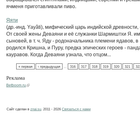
ячменя приготавливали пиво.
Яяти
(др.-инд. Yayâti), мифический царь индийской древности
От своей жены Деваяни и её служанки Шармиштхи Я. и
сыновей, в т. ч. Яду - родоначальника племени ядавов, в
родился Кришна, и Пуру, предка эпических героев - панд
кауравов. Когда Деваяни узнала, что отцом...
« первая
‹ предыдущая
…
316
317
318
319
320
321
32
Реклама
Betboom.ru
Сайт сделан в
znai.su
. 2011 - 2026
Связаться с нами