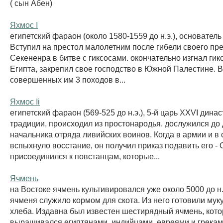
( сын Абен)
Яхмос I
египетский фараон (около 1580-1559 до н.э.), основатель 
Вступил на престол малолетним после гибели своего п
Секененра в битве с гиксосами. окончательно изгнал гик
Египта, закрепил свое господство в Южной Палестине. В
совершенных им 3 походов в...
Яхмос Ii
египетский фараон (569-525 до н.э.), 5-й царь XXVI дина
традиции, происходил из простонародья. дослужился до
начальника отряда ливийских воинов. Когда в армии и в 
вспыхнуло восстание, он получил приказ подавить его -
присоединился к повстанцам, которые...
Ячмень
на Востоке ячмень культивировался уже около 5000 до н.
ячменя служило кормом для скота. Из него готовили мук
хлеба. Издавна был известен шестирядный ячмень, кот
выращивался египтянами, индийцами, евреями и греками