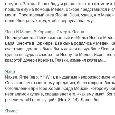
предков. Затаил Ясон обиду и решил жестоко отомстить 
пришла ему на помощь Медея. Вскоре представился и с
мести. Престарелый отец Ясона, Эсон, узнав, что Медея
волшебница, захотел, чтобы вернула она ему...
Ясон И Медея В Коринфе. Смерть Ясона
После убийства Пелия изгнанные из Иолка Ясон и Медея
царя Креонта в Коринфе. Два сына родились у Медеи. Ка
счастливы должны были быть даже и на чужбине Ясон и
судьба не судила счастья ни Ясону, ни Медее. Ясон, пле
красотой дочери Креонта Главки, изменил клятвам...
Яхве
Йахве, Ягве (евр. YHWH), в иудаизме непроизносимое им
Согласно ветхозаветному преданию, было открыто бого
богоявлении при горе Хорив. Когда Моисей, которому бо
неопалимой купине, спрашивает его, «как ему имя», бог 
речением: «Я есмь сущий» (Исх. 3, 14). Далее бог...
Яхмос