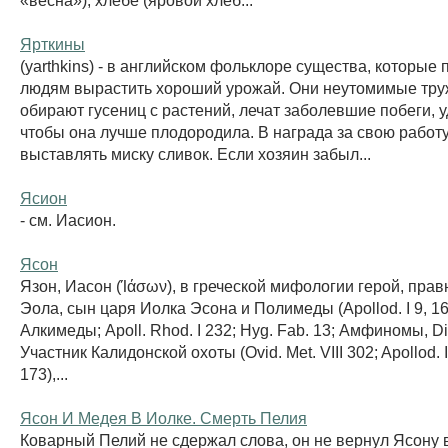
Ярткины
(yarthkins) - в английском фольклоре существа, которые
людям вырастить хороший урожай. Они неутомимые тру
обирают гусениц с растений, лечат заболевшие побеги, 
чтобы она лучше плодородила. В награда за свою работ
выставлять миску сливок. Если хозяин забыл...
Ясион
- см. Иасион.
Ясон
Язон, Иасон (Ίάσων), в греческой мифологии герой, прав
Эола, сын царя Иолка Эсона и Полимеды (Apollod. I 9, 16
Алкимеды; Apoll. Rhod. I 232; Hyg. Fab. 13; Амфиномы, Dio
Участник Калидонской охоты (Ovid. Met. VIII 302; Apollod. I 
173),...
Ясон И Медея В Иолке. Смерть Пелия
Коварный Пелий не сдержал слова, он не вернул Ясону 