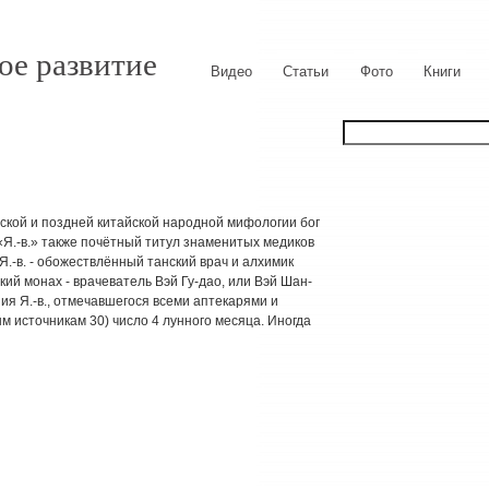
ое развитие
Видео
Статьи
Фото
Книги
осской и поздней китайской народной мифологии бог
«Я.-в.» также почётный титул знаменитых медиков
Я.-в. - обожествлённый танский врач и алхимик
кий монах - врачеватель Вэй Гу-дао, или Вэй Шан-
ия Я.-в., отмечавшегося всеми аптекарями и
м источникам 30) число 4 лунного месяца. Иногда