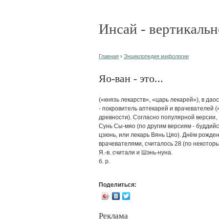
Инсай - вертикальн
Главная
›
Энциклопедия мифологии
Яо-ван - это...
(«князь лекарств», «царь лекарей»), в да
- покровитель аптекарей и врачевателей (
древности). Согласно популярной версии, 
Сунь Сы-мяо (по другим версиям - буддийс
цзюнь, или лекарь Вянь Цяо). Днём рожден
врачевателями, считалось 28 (по некоторы
Я.-в. считали и Шэнь-нуна.
б. р.
Поделиться:
Реклама