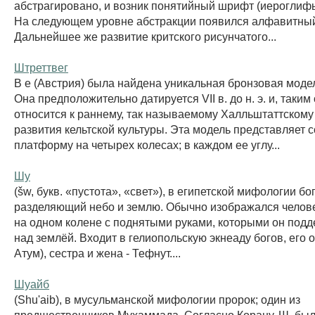
абстрагировано, и возник понятийный шрифт (иероглифы
На следующем уровне абстракции появился алфавитны
Дальнейшее же развитие критского рисунчатого...
Штреттвег
В е (Австрия) была найдена уникальная бронзовая модел
Она предположительно датируется VII в. до н. э. и, таким
относится к раннему, так называемому Халльштаттскому
развития кельтской культуры. Эта модель представляет 
платформу на четырех колесах; в каждом ее углу...
Шу
(šw, букв. «пустота», «свет»), в египетской мифологии бо
разделяющий небо и землю. Обычно изображался челов
на одном колене с поднятыми руками, которыми он под
над землёй. Входит в гелиопольскую экнеаду богов, его о
Атум), сестра и жена - Тефнут....
Шуайб
(Shu'aib), в мусульманской мифологии пророк; один из
предшественников Мухаммада. Согласно Корану, Ш. был