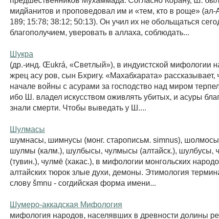
мидйанитов и проповедовал им и «тем, кто в роще» (ал-А
189; 15:78; 38:12; 50:13). Он учил их не обольщаться се
благополучием, уверовать в аллаха, соблюдать...
Шукра
(др.-инд. Œukrá, «Светлый»), в индуистской мифологии н
жрец асу ров, сын Бхригу. «Махабхарата» рассказывает, ч
начале войны с асурами за господство над миром терпе
ибо Ш. владел искусством оживлять убитых, и асуры бла
знали смерти. Чтобы выведать у Ш....
Шулмасы
шумнасы, шимнусы (монг. старописьм. simnus), шолмосы (
шулмы (калм.), шулбысы, чулмысы (алтайск.), шулбусы, 
(тувин.), чулмё (хакас.), в мифологии монгольских народо
алтайских тюрок злые духи, демоны. Этимология термин
слову šmnu - согдийская форма имени...
Шумеро-аккадская Мифология
мифология народов, населявших в древности долины рек