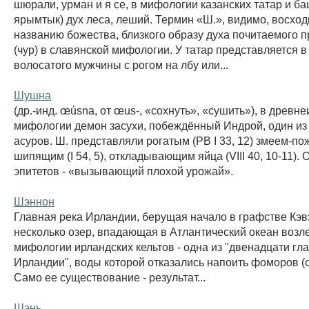
шюрали, урман и я се, в мифологии казанских татар и б
ярымтык) дух леса, леший. Термин «Ш.», видимо, восход
названию божества, близкого образу духа почитаемого 
(чур) в славянской мифологии. У татар представляется в
волосатого мужчины с рогом на лбу или...
Шушна
(др.-инд. œúsna, от œus-, «сохнуть», «сушить»), в древн
мифологии демон засухи, побеждённый Индрой, один из
асуров. Ш. представляли рогатым (РВ I 33, 12) змеем-по
шипящим (I 54, 5), откладывающим яйца (VIII 40, 10-11). 
эпитетов - «вызывающий плохой урожай».
Шэннон
Главная река Ирландии, берущая начало в графстве Кэв
несколько озер, впадающая в Атлантический океан возл
мифологии ирландских кельтов - одна из "двенадцати гл
Ирландии", воды которой отказались напоить фоморов (см
Само ее существование - результат...
Шэнь