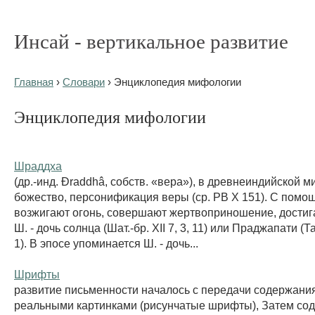
Инсай - вертикальное развитие
Главная
›
Словари
› Энциклопедия мифологии
Энциклопедия мифологии
Шраддха
(др.-инд. Ðraddhâ, собств. «вера»), в древнеиндийской 
божество, персонификация веры (ср. РВ Х 151). С помо
возжигают огонь, совершают жертвоприношение, достига
Ш. - дочь солнца (Шат.-бр. XII 7, 3, 11) или Праджапати (Тай
1). В эпосе упоминается Ш. - дочь...
Шрифты
развитие письменности началось с передачи содержани
реальными картинками (рисунчатые шрифты), Затем со