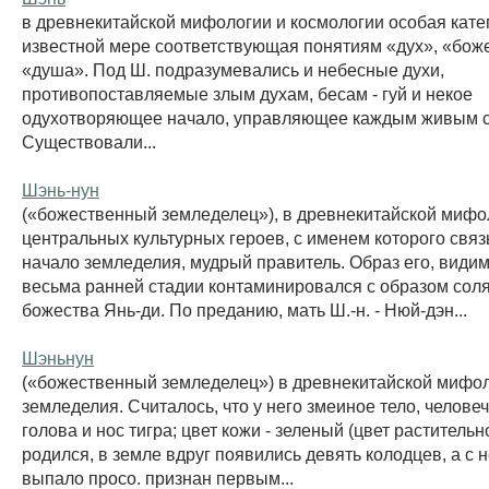
в древнекитайской мифологии и космологии особая катег
известной мере соответствующая понятиям «дух», «бож
«душа». Под Ш. подразумевались и небесные духи,
противопоставляемые злым духам, бесам - гуй и некое
одухотворяющее начало, управляющее каждым живым 
Существовали...
Шэнь-нун
(«божественный земледелец»), в древнекитайской мифо
центральных культурных героев, с именем которого свя
начало земледелия, мудрый правитель. Образ его, видим
весьма ранней стадии контаминировался с образом сол
божества Янь-ди. По преданию, мать Ш.-н. - Нюй-дэн...
Шэньнун
(«божественный земледелец») в древнекитайской мифол
земледелия. Считалось, что у него змеиное тело, челове
голова и нос тигра; цвет кожи - зеленый (цвет растительн
родился, в земле вдруг появились девять колодцев, а с
выпало просо. признан первым...