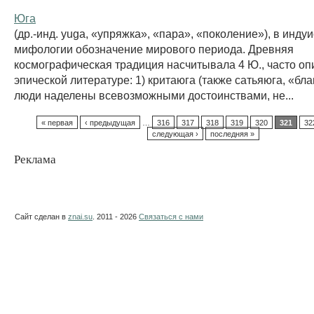
Юга
(др.-инд. yuga, «упряжка», «пара», «поколение»), в инду
мифологии обозначение мирового периода. Древняя
космографическая традиция насчитывала 4 Ю., часто о
эпической литературе: 1) критаюга (также сатьяюга, «благ
люди наделены всевозможными достоинствами, не...
« первая
‹ предыдущая
…
316
317
318
319
320
321
32
следующая ›
последняя »
Реклама
Сайт сделан в
znai.su
. 2011 - 2026
Связаться с нами