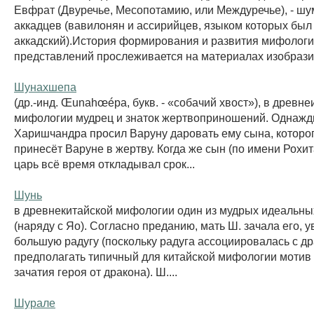
Евфрат (Двуречье, Месопотамию, или Междуречье), - шу
аккадцев (вавилонян и ассирийцев, языком которых был
аккадский).История формирования и развития мифологи
представлений прослеживается на материалах изобразит
Шунахшепа
(др.-инд. Œunahœépa, букв. - «собачий хвост»), в древн
мифологии мудрец и знаток жертвоприношений. Однажд
Харишчандра просил Варуну даровать ему сына, которог
принесёт Варуне в жертву. Когда же сын (по имени Рохит
царь всё время откладывал срок...
Шунь
в древнекитайской мифологии один из мудрых идеальны
(наряду с Яо). Согласно преданию, мать Ш. зачала его, 
большую радугу (поскольку радуга ассоциировалась с д
предполагать типичный для китайской мифологии мотив 
зачатия героя от дракона). Ш....
Шурале