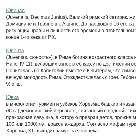
Ювенал
(Juvenalis, Decimus Junius). Великий римский сатирик, ж
Домициане и Траяне в г. Аквине. До нас дошло 16 его сат
рисующих нравы и личности его времени в язвительном 
конце 1-го века от Р.Х.
Ювента
(Juventas, «юность»), в Риме богиня возрастного класса
Halic. IV 11), делавших взнос в её кассу по достижении в
Почиталась на Капитолии вместе с Юпитером, что симв
вечную молодость Рима. Отождествлялась с греч. Гебой (L
9).е. ш.
Ювха
в мифологии туркмен и узбеков Хорезма, башкир и казан
(Юха) демонический персонаж, связанный с водной стихи
прекрасная девушка, в которую превращается, прожив мн
100 или 1000) лет, дракон аждарха. Согласно мифам тур
Хорезма, Ю. выходит замуж за человека...