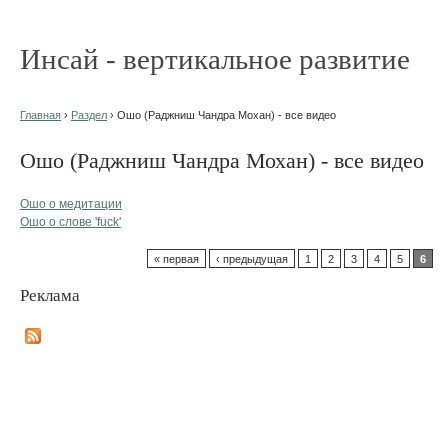
Инсай - вертикальное развитие
Главная
›
Раздел
› Ошо (Раджниш Чандра Мохан) - все видео
Ошо (Раджниш Чандра Мохан) - все видео
Ошо о медитации
Ошо о слове 'fuck'
« первая
‹ предыдущая
1
2
3
4
5
6
Реклама