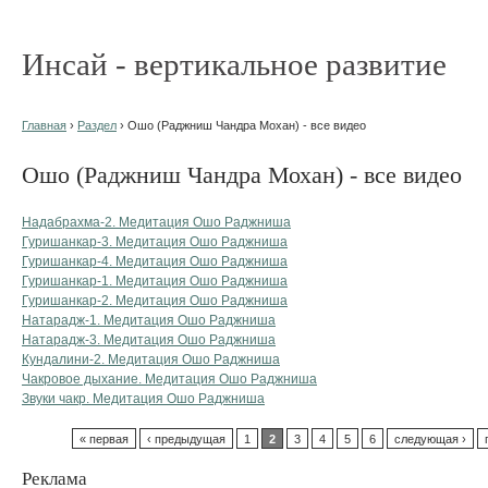
Инсай - вертикальное развитие
Главная
›
Раздел
› Ошо (Раджниш Чандра Мохан) - все видео
Ошо (Раджниш Чандра Мохан) - все видео
Надабрахма-2. Медитация Ошо Раджниша
Гуришанкар-3. Медитация Ошо Раджниша
Гуришанкар-4. Медитация Ошо Раджниша
Гуришанкар-1. Медитация Ошо Раджниша
Гуришанкар-2. Медитация Ошо Раджниша
Натарадж-1. Медитация Ошо Раджниша
Натарадж-3. Медитация Ошо Раджниша
Кундалини-2. Медитация Ошо Раджниша
Чакровое дыхание. Медитация Ошо Раджниша
Звуки чакр. Медитация Ошо Раджниша
« первая
‹ предыдущая
1
2
3
4
5
6
следующая ›
Реклама