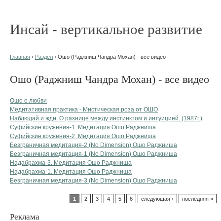
Инсай - вертикальное развитие
Главная
›
Раздел
› Ошо (Раджниш Чандра Мохан) - все видео
Ошо (Раджниш Чандра Мохан) - все видео
Ошо о любви
Медитативная практика - Мистическая роза от ОШО
Наблюдай и жди. О разнице между инстинктом и интуицией. (1987г.)
Суфийские кружения-1. Медитация Ошо Раджниша
Суфийские кружения-2. Медитация Ошо Раджниша
Безграничная медитация-2 (No Dimension) Ошо Раджниша
Безграничная медитация-1 (No Dimension) Ошо Раджниша
Надабрахма-3. Медитация Ошо Раджниша
Надабрахма-1. Медитация Ошо Раджниша
Безграничная медитация-3 (No Dimension) Ошо Раджниша
1
2
3
4
5
6
следующая ›
последняя »
Реклама