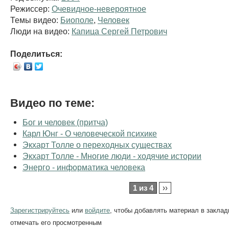
Режиссер:
Очевидное-невероятное
Темы видео:
Биополе
,
Человек
Люди на видео:
Капица Сергей Петрович
Поделиться:
Видео по теме:
Бог и человек (притча)
Карл Юнг - О человеческой психике
Экхарт Толле о переходных существах
Экхарт Толле - Многие люди - ходячие истории
Энерго - информатика человека
1 из 4
››
Зарегистрируйтесь
или
войдите
, чтобы добавлять материал в заклад
отмечать его просмотренным