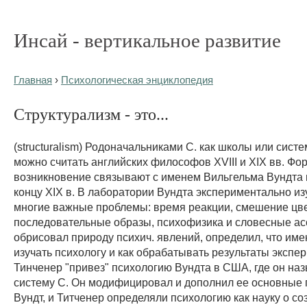
Инсай - вертикальное развитие
Главная
›
Психологическая энциклопедия
Структурализм - это...
(structuralism) Родоначальниками С. как школы или сист
можно считать английских философов XVIII и XIX вв. Фо
возникновение связывают с именем Вильгельма Вундта и
концу XIX в. В лаборатории Вундта экспериментально из
многие важные проблемы: время реакции, смешение цве
последовательные образы, психофизика и словесные ас
обрисовал природу психич. явлений, определил, что име
изучать психологу и как обрабатывать результаты экспер
Тинченер "привез" психологию Вундта в США, где он наз
систему С. Он модифицировал и дополнил ее основные 
Вундт, и Титченер определяли психологию как науку о со