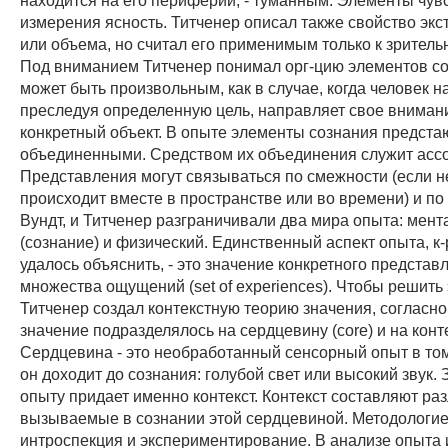
измерения ясность. Титченер описал также свойство экс
или объема, но считал его применимым только к зритель
Под вниманием Титченер понимал орг-цию элементов со
может быть произвольным, как в случае, когда человек 
преследуя определенную цель, направляет свое внимани
конкретный объект. В опыте элементы сознания предста
объединенными. Средством их объединения служит асс
Представления могут связываться по смежности (если н
происходит вместе в пространстве или во времени) и по 
Вундт, и Титченер разграничивали два мира опыта: мен
(сознание) и физический. Единственный аспект опыта, к
удалось объяснить, - это значение конкретного представ
множества ощущений (set of experiences). Чтобы решить 
Титченер создал контекстную теорию значения, согласно
значение подразделялось на сердцевину (core) и на конте
Сердцевина - это необработанный сенсорный опыт в том
он доходит до сознания: голубой свет или высокий звук.
опыту придает именно контекст. Контекст составляют раз
вызываемые в сознании этой сердцевиной. Методологие
интроспекция и экспериментирование. В анализе опыта