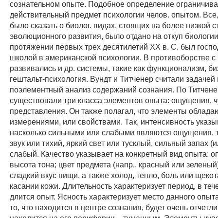
сознательном опыте. Подобное определение ограничив
действительный предмет психологии челов. опытом. Все
было сказать о биолог. видах, стоящих на более низкой 
эволюционного развития, было отдано на откуп биологии
протяжении первых трех десятилетий XX в. С. был госп
школой в американской психологии. В противоборстве с
развивались и др. системы, такие как функционализм, б
гештальт-психология. Вундт и Титченер считали задачей
поэлементный анализ содержаний сознания. По Титчене
существовали три класса элементов опыта: ощущения, ч
представления. Он также полагал, что элементы облада
измерениями, или свойствами. Так, интенсивность указыв
насколько сильными или слабыми являются ощущения, т.
звук или тихий, яркий свет или тусклый, сильный запах (и
слабый. Качество указывает на конкретный вид опыта: 
высота тона; цвет предмета (напр., красный или зеленый
сладкий вкус пищи, а также холод, тепло, боль или щеко
касании кожи. Длительность характеризует период, в теч
длится опыт. Ясность характеризует место данного опыта
то, что находится в центре сознания, будет очень отчетли
находится на его периферии, - туманным. Элементы чу