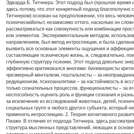
Эдварда Б. Титчнера. Этот подход был (прошлое время 
здесь потому, что этот конкретный подход благополучно 
Титчнером) основан на предположении, что весь челове
психическийопыт, независимо оттого, насколько он слож
рассматриваться как совокупность или комбинации прос
или элементов. Экспериментальным методом, использо
направлением, был метод интроспекции, и была сделан
выявить все основные элементы ощущения и аффекции
составляющие психическую жизнь, и, следовательно, пок
глубинную структуру психики. Этот подход довольно эне
эффективно критиковался многими: бихевиористы критик
чрезмерный ментализм, гештальтисты – за неоправдан
редукционизм, психоаналитики – за настойчивость в ис
только сознательных процессов, функционалисты – за ег
неспособность оценить роль и функции сознания и разн
за исключение из исследований животных, детей, психич
социальных групп и любого другого субъекта, который не
применять интроспекцию. 2. Теория когнитивного разви
Пиаже. В отличие от подхода Титчнера, здесь рассматри
структура мысленных представлений, лежащих в основе 
адаптивных моделей поведения, и она характеризуется 