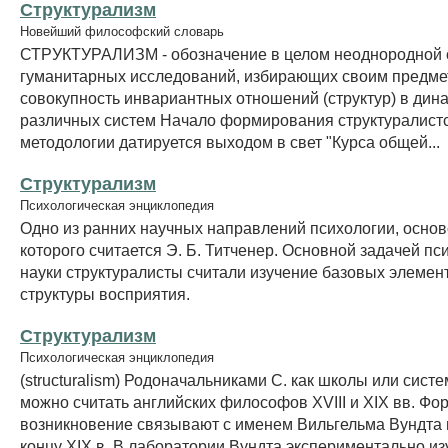
Структурализм
Новейший философский словарь
СТРУКТУРАЛИЗМ - обозначение в целом неоднородной
гуманитарных исследований, избирающих своим предм
совокупность инвариантных отношений (структур) в дин
различных систем Начало формирования структуралист
методологии датируется выходом в свет "Курса общей...
Структурализм
Психологическая энциклопедия
Одно из ранних научных направлений психологии, осно
которого считается Э. Б. Титченер. Основной задачей пс
науки структуралисты считали изучение базовых элемен
структуры восприятия.
Структурализм
Психологическая энциклопедия
(structuralism) Родоначальниками С. как школы или сист
можно считать английских философов XVIII и XIX вв. Фо
возникновение связывают с именем Вильгельма Вундта и
концу XIX в. В лаборатории Вундта экспериментально из