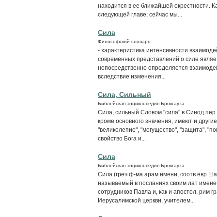
находится в ее ближайшей окрестности. К
следующей главе; сейчас мы...
Сила
Философский словарь
- характеристика интенсивности взаимоде
современных представлений о силе являе
непосредственно определяется взаимодей
вследствие изменения...
Сила, Сильный
Библейская энциклопедия Брокгауза
Сила, сильный Словом "сила" в Синод пер 
кроме основного значения, имеют и другие:
"великолепие", "могущество", "защита", "п
свойство Бога и...
Сила
Библейская энциклопедия Брокгауза
Сила (греч ф-ма арам имени, соотв евр Ша
называемый в посланиях своим лат именем 
сотрудников Павла и, как и апостол, рим 
Иерусалимской церкви, учителем...