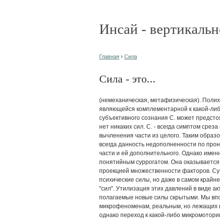
Инсай - вертикальн
Главная
›
Сила
Сила - это...
(немеханическая, метафизическая). Поли
являющейся комплементарной к какой-либо 
субъективного сознания С. может предстоя
нет никаких сил. С. - всегда симптом сре
вычленения части из целого. Таким образ
всегда данность недополненности по прон
части и ей дополнительного. Однако имен
понятийным суррогатом. Она оказывается
проекцией множественности факторов. Су
психические силы, но даже в самом крайне
"сил". Утилизация этих давлений в виде а
полагаемые новые силы скрытыми. Мы вп
микрофеноменам, реальным, но лежащих 
однако переход к какой-либо микромотори