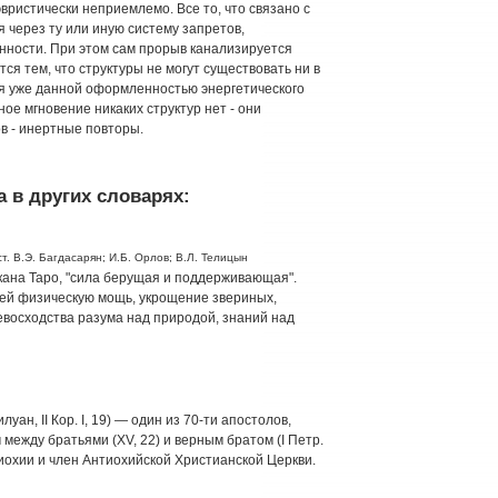
вристически неприемлемо. Все то, что связано с
 через ту или иную систему запретов,
нности. При этом сам прорыв канализируется
я тем, что структуры не могут существовать ни в
ся уже данной оформленностью энергетического
ое мгновение никаких структур нет - они
в - инертные повторы.
 в других словарях:
т. В.Э. Багдасарян; И.Б. Орлов; В.Л. Телицын
ана Таро, "сила берущая и поддерживающая".
ей физическую мощь, укрощение звериных,
евосходства разума над природой, знаний над
уан, II Кор. I, 19) — один из 70-ти апостолов,
между братьями (XV, 22) и верным братом (I Петр.
тиохии и член Антиохийской Христианской Церкви.