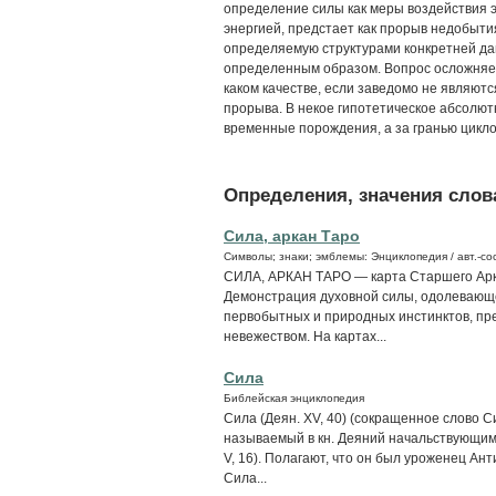
определение силы как меры воздействия э
энергией, предстает как прорыв недобытия
определяемую структурами конкретней да
определенным образом. Вопрос осложняетс
каком качестве, если заведомо не являют
прорыва. В некое гипотетическое абсолютн
временные порождения, а за гранью цикло
Определения, значения слова
Сила, аркан Таро
Символы; знаки; эмблемы: Энциклопедия / авт.-сос
СИЛА, АРКАН ТАРО — карта Старшего Арк
Демонстрация духовной силы, одолевающ
первобытных и природных инстинктов, пр
невежеством. На картах...
Сила
Библейская энциклопедия
Сила (Деян. XV, 40) (сокращенное слово Сил
называемый в кн. Деяний начальствующим 
V, 16). Полагают, что он был уроженец Ан
Сила...