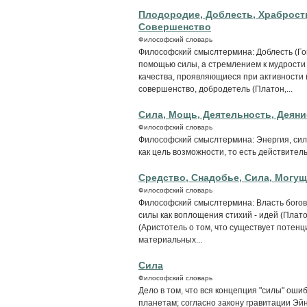
Плодородие, Доблесть, Храбрость
Совершенство
Философский словарь
Философский смыслтермина: Доблесть (Го
помощью силы, а стремлением к мудрости 
качества, проявляющиеся при активности 
совершенство, добродетель (Платон,...
Сила, Мощь, Деятельность, Деяни
Философский словарь
Философский смыслтермина: Энергия, сил
как цель возможности, то есть действите
Средство, Снадобье, Сила, Могущ
Философский словарь
Философский смыслтермина: Власть богов 
силы как воплощения стихий - идей (Плато
(Аристотель о том, что существует потенци
материальных...
Сила
Философский словарь
Дело в том, что вся концепция "силы" ош
планетам; согласно закону гравитации Эйн