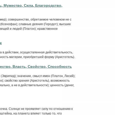
, Мужество, Сила, Благородство,
мер); совершенство, обретаемое человеком не с
(Ксенофан); славные деяния (Геродот); высшие
вещей и людей (Платон); нравственное
е
а в действии, осуществленная действительность,
льность материи, приобретшей форму (Аристотель).
ество, Власть, Свойство, Способность
(Эврипид); значение, смысл имен (Платон, Лисий);
н); свойство зрения (Аристотель), возможность
ально, а не в действительности); ценность (денег,
ибочна. Солнце не проявляет силу по отношению к
штейна, на планету влияет только то, что