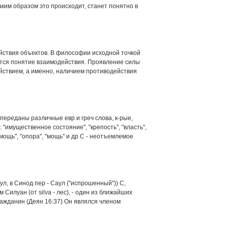
аким образом это происходит, станет понятно в
йствия объектов. В философии исходной точкой
тся понятие взаимодействия. Проявление силы
ствием, а именно, наличием противодействия
переданы различные евр и греч слова, к-рые,
 "имущественное состояние", "крепость", "власть",
омощь", "опора", "мощь" и др С - неотъемлемое
ул, в Синод пер - Саул ("испрошенный")) С,
Силуан (от silva - лес), - один из ближайших
гражданин (Деян 16:37) Он являлся членом