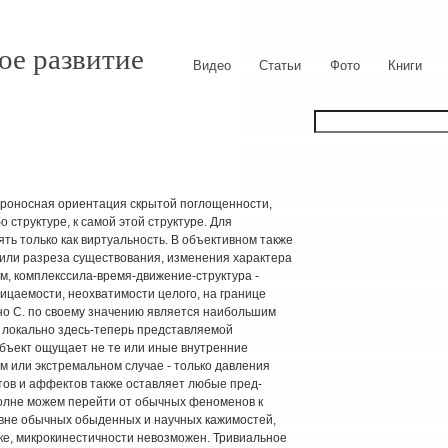
ое развитие
Видео
Статьи
Фото
Книги
хроносная ориентация скрытой поглощенности,
структуре, к самой этой структуре. Для
ть только как виртуальность. В объективном также
за или разреза существования, изменения характера
ом, комплекссила-время-движение-структура -
ицаемости, неохватимости целого, на границе
но С. по своему значению является наибольшим
 локально здесь-теперь представляемой
бъект ощущает не те или иные внутренние
м или экстремальном случае - только давления
ктов и аффектов также оставляет любые пред-
олне можем перейти от обычных феноменов к
вне обычных обыденных и научных кажимостей,
ке, микрокинестичности невозможен. Тривиальное