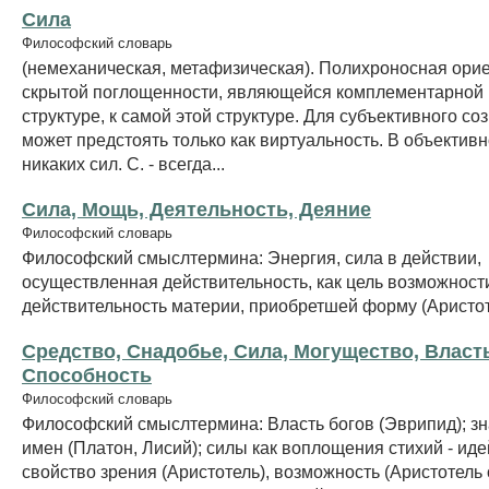
Сила
Философский словарь
(немеханическая, метафизическая). Полихроносная ори
скрытой поглощенности, являющейся комплементарной к
структуре, к самой этой структуре. Для субъективного со
может предстоять только как виртуальность. В объективн
никаких сил. С. - всегда...
Сила, Мощь, Деятельность, Деяние
Философский словарь
Философский смыслтермина: Энергия, сила в действии,
осуществленная действительность, как цель возможности
действительность материи, приобретшей форму (Аристот
Средство, Снадобье, Сила, Могущество, Власть
Способность
Философский словарь
Философский смыслтермина: Власть богов (Эврипид); з
имен (Платон, Лисий); силы как воплощения стихий - иде
свойство зрения (Аристотель), возможность (Аристотель о