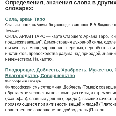
Определения, значения слова в други
словарях:
Сила, аркан Таро
Символы; знаки; эмблемы: Энциклопедия / авт.-сост. В.Э. Багдасарян
Телицын
СИЛА, АРКАН ТАРО — карта Старшего Аркана Таро, "си
поддерживающая". Демонстрация духовной силы, одол
физическую мощь, укрощение звериных, первобытных и
инстинктов, превосходства разума над природой, знаний
невежеством. На картах...
Плодородие, Доблесть, Храбрость, Мужество, 
Благородство, Совершенство
Философский словарь
Философский смыслтермина: Доблесть (Гомер); соверше
обретаемое человеком не с помощью силы, а стремлени
(Ксенофан); славные деяния (Геродот); высшие качества
проявляющиеся при активности вещей и людей (Платон)
нравственное совершенство, добродетель (Платон,...