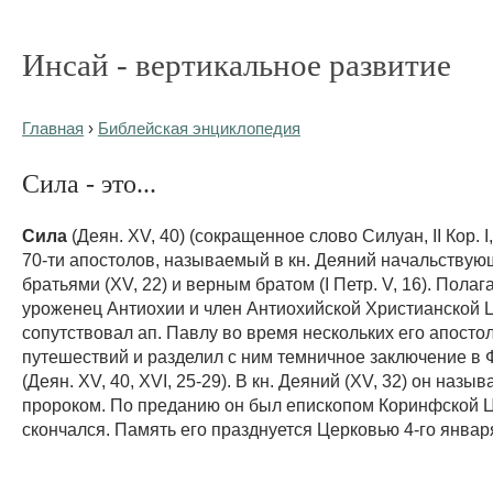
Инсай - вертикальное развитие
Главная
›
Библейская энциклопедия
Сила - это...
Сила
(Деян. XV, 40) (сокращенное слово Силуан, II Кор. I
70-ти апостолов, называемый в кн. Деяний начальству
братьями (XV, 22) и верным братом (I Петр. V, 16). Полаг
уроженец Антиохии и член Антиохийской Христианской 
сопутствовал ап. Павлу во время нескольких его апосто
путешествий и разделил с ним темничное заключение в
(Деян. XV, 40, XVI, 25-29). В кн. Деяний (XV, 32) он назы
пророком. По преданию он был епископом Коринфской Ц
скончался. Память его празднуется Церковью 4-го январ