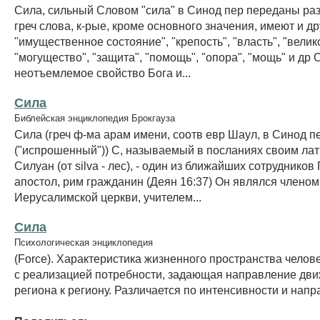
Сила, сильный Словом "сила" в Синод пер переданы ра
греч слова, к-рые, кроме основного значения, имеют и др
"имущественное состояние", "крепость", "власть", "велик
"могущество", "защита", "помощь", "опора", "мощь" и др С
неотъемлемое свойство Бога и...
Сила
Библейская энциклопедия Брокгауза
Сила (греч ф-ма арам имени, соотв евр Шаул, в Синод пе
("испрошенный")) С, называемый в посланиях своим ла
Силуан (от silva - лес), - один из ближайших сотрудников 
апостол, рим гражданин (Деян 16:37) Он являлся членом
Иерусалимской церкви, учителем...
Сила
Психологическая энциклопедия
(Force). Характеристика жизненного пространства челов
с реализацией потребности, задающая направление дви
региона к региону. Различается по интенсивности и нап