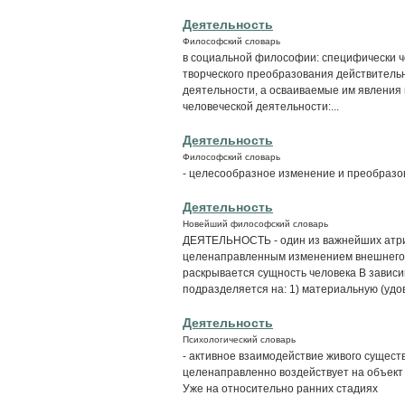
Деятельность
Философский словарь
в социальной философии: специфически ч
творческого преобразования действительно
деятельности, а осваиваемые им явления 
человеческой деятельности:...
Деятельность
Философский словарь
- целесообразное изменение и преобразо
Деятельность
Новейший философский словарь
ДЕЯТЕЛЬНОСТЬ - один из важнейших атриб
целенаправленным изменением внешнего 
раскрывается сущность человека В завис
подразделяется на: 1) материальную (удо
Деятельность
Психологический словарь
- активное взаимодействие живого сущест
целенаправленно воздействует на объект и
Уже на относительно ранних стадиях