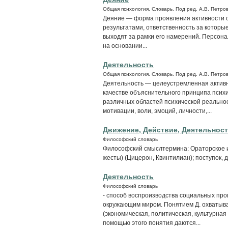
Общая психология. Словарь. Под ред. А.В. Петров
Деяние — форма проявления активности 
результатами, ответственность за которые 
выходят за рамки его намерений. Персона
на основании...
Деятельность
Общая психология. Словарь. Под ред. А.В. Петров
Деятельность — целеустремленная активн
качестве объяснительного принципа психи
различных областей психической реальнос
мотивации, воли, эмоций, личности,...
Движение, Действие, Деятельнос
Философский словарь
Философский смыслтермина: Ораторское ис
жесты) (Цицерон, Квинтилиан); поступок, д
Деятельность
Философский словарь
- способ воспроизводства социальных проц
окружающим миром. Понятием Д. охватыв
(экономическая, политическая, культурна
помощью этого понятия даются...