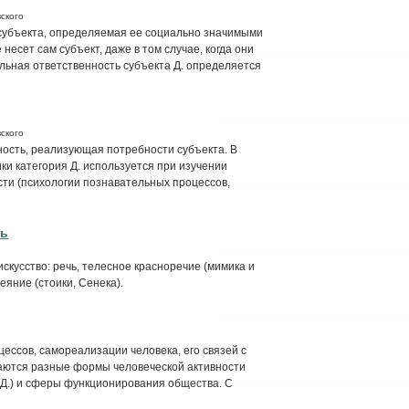
ского
субъекта, определяемая ее социально значимыми
несет сам субъект, даже в том случае, когда они
льная ответственность субъекта Д. определяется
ского
ость, реализующая потребности субъекта. В
ки категория Д. используется при изучении
ти (психологии познавательных процессов,
ть
кусство: речь, телесное красноречие (мимика и
еяние (стоики, Сенека).
ессов, самореализации человека, его связей с
аются разные формы человеческой активности
я Д.) и сферы функционирования общества. С