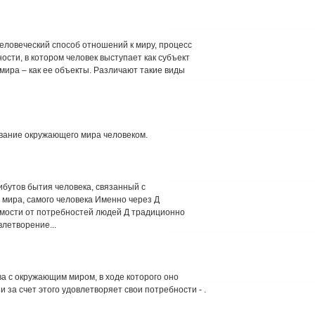
еловеческий способ отношений к миру, процесс
сти, в котором человек выступает как субъект
мира – как ее объекты. Различают такие виды
вание окружающего мира человеком.
утов бытия человека, связанный с
мира, самого человека Именно через Д
имости от потребностей людей Д традиционно
влетворение...
ва с окружающим миром, в ходе которого оно
 за счет этого удовлетворяет свои потребности - .