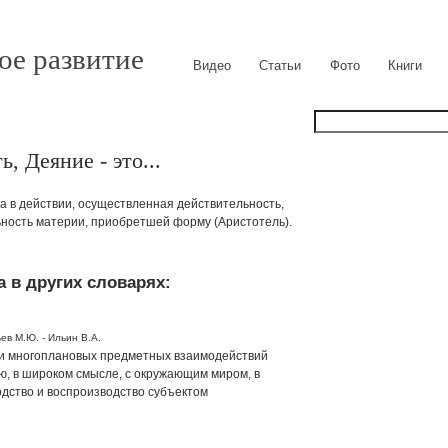
ое развитие
Видео
Статьи
Фото
Книги
, Деяние - это...
а в действии, осуществленная действительность,
льность материи, приобретшей форму (Аристотель).
 в других словарях:
ев М.Ю. - Ильин В.А.
 и многоплановых предметных взаимодействий
ю, в широком смысле, с окружающим миром, в
одство и воспроизводство субъектом