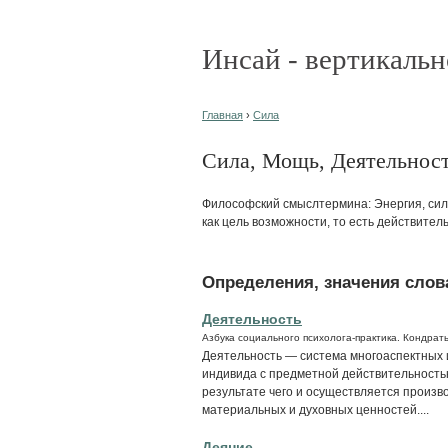
Инсай - вертикальн
Главная
›
Сила
Сила, Мощь, Деятельность
Философский смыслтермина: Энергия, сил
как цель возможности, то есть действите
Определения, значения слова
Деятельность
Азбука социального психолога-практика. Кондрать
Деятельность — система многоаспектных
индивида с предметной действительность
результате чего и осуществляется произв
материальных и духовных ценностей....
Деяние