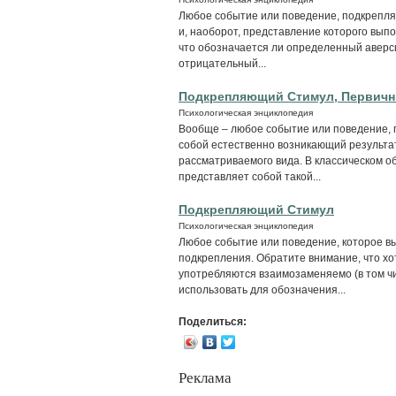
Любое событие или поведение, подкрепля
и, наоборот, представление которого вып
что обозначается ли определенный аверси
отрицательный...
Подкрепляющий Стимул, Первич
Психологическая энциклопедия
Вообще – любое событие или поведение, 
собой естественно возникающий результа
рассматриваемого вида. В классическом о
представляет собой такой...
Подкрепляющий Стимул
Психологическая энциклопедия
Любое событие или поведение, которое в
подкрепления. Обратите внимание, что х
употребляются взаимозаменяемо (в том чис
использовать для обозначения...
Поделиться:
Реклама