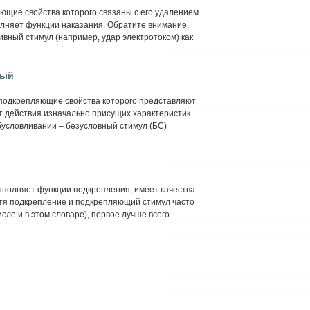
ющие свойства которого связаны с его удалением
олняет функции наказания. Обратите внимание,
вный стимул (например, удар электротоком) как
ный
подкрепляющие свойства которого представляют
т действия изначально присущих характеристик
бусловливании – безусловный стимул (БС)
ыполняет функции подкрепления, имеет качества
отя подкрепление и подкрепляющий стимул часто
ле и в этом словаре), первое лучше всего