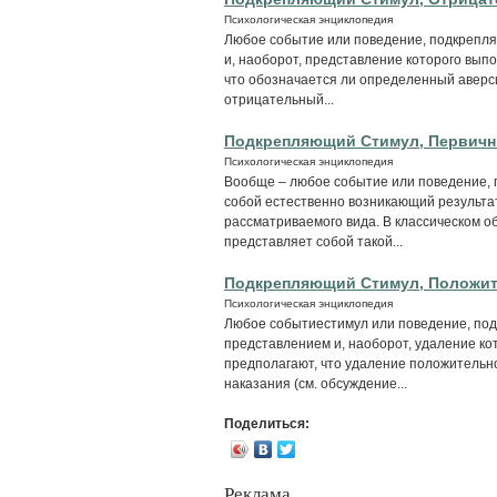
Психологическая энциклопедия
Любое событие или поведение, подкрепля
и, наоборот, представление которого вып
что обозначается ли определенный аверси
отрицательный...
Подкрепляющий Стимул, Первич
Психологическая энциклопедия
Вообще – любое событие или поведение, 
собой естественно возникающий результа
рассматриваемого вида. В классическом о
представляет собой такой...
Подкрепляющий Стимул, Положи
Психологическая энциклопедия
Любое событиестимул или поведение, под
представлением и, наоборот, удаление ко
предполагают, что удаление положительн
наказания (см. обсуждение...
Поделиться:
Реклама