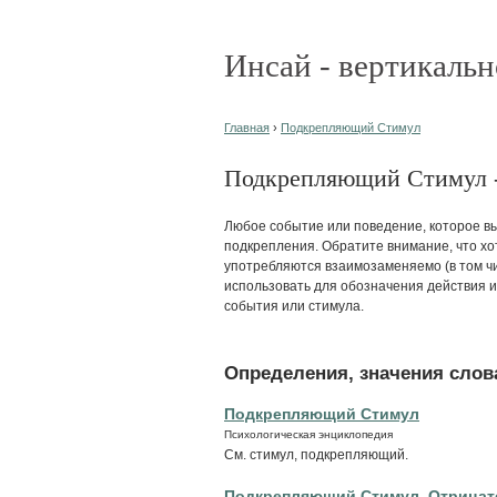
Инсай - вертикальн
Главная
›
Подкрепляющий Стимул
Подкрепляющий Стимул - 
Любое событие или поведение, которое в
подкрепления. Обратите внимание, что х
употребляются взаимозаменяемо (в том чис
использовать для обозначения действия и
события или стимула.
Определения, значения слова
Подкрепляющий Стимул
Психологическая энциклопедия
См. стимул, подкрепляющий.
Подкрепляющий Стимул, Отрица