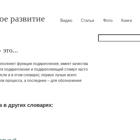
ое развитие
Видео
Статьи
Фото
Книги
это...
ыполняет функции подкрепления, имеет качества
отя подкрепление и подкрепляющий стимул часто
ле и в этом словаре), первое лучше всего
ли процесса, а последнее – для обозначения
 в других словарях:
тельный