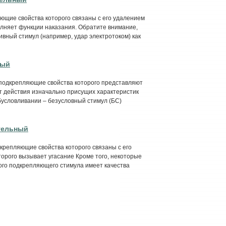
ющие свойства которого связаны с его удалением
олняет функции наказания. Обратите внимание,
вный стимул (например, удар электротоком) как
ный
подкрепляющие свойства которого представляют
т действия изначально присущих характеристик
бусловливании – безусловный стимул (БС)
тельный
крепляющие свойства которого связаны с его
торого вызывает угасание Кроме того, некоторые
ого подкрепляющего стимула имеет качества