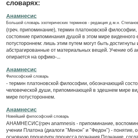
словарях:
Анамнесис
Большой словарь эзотерических терминов - редакция д.м.н. Степано
(греч. припоминание), термин платоновской философии
состояние припоминания душой в этом мире виденного 
потустороннем: лишь этим путем могут быть достигнуты 
абстрагированные от материальных вещей. Учение об 
опирается на орфико-...
Анамнесис
Философский словарь
- термин платоновской философии, обозначающий сост
человеческой души, припоминающей в здешнем мире ви
мире потустороннем.
Анамнесис
Новейший философский словарь
АНАМНЕСИС(греч anamnesis - припоминание, воспомина
учении Платона (диалоги "Менон" и "Федон") - понятие
основную процедуру процесса познания Познание, согла