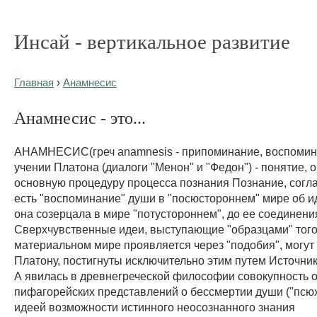
Инсай - вертикальное развитие
Главная
›
Анамнесис
Анамнесис - это...
АНАМНЕСИС(греч anamnesis - припоминание, воспомина
учении Платона (диалоги "Менон" и "Федон") - понятие
основную процедуру процесса познания Познание, согла
есть "воспоминание" души в "посюстороннем" мире об и
она созерцала в мире "потустороннем", до ее соединени
Сверхчувственные идеи, выступающие "образцами" того,
материальном мире проявляется через "подобия", могут 
Платону, постигнуты исключительно этим путем Источни
А явилась в древнегреческой философии совокупность 
пифагорейских представлений о бессмертии души ("псюх
идеей возможности истинного неосознанного знания