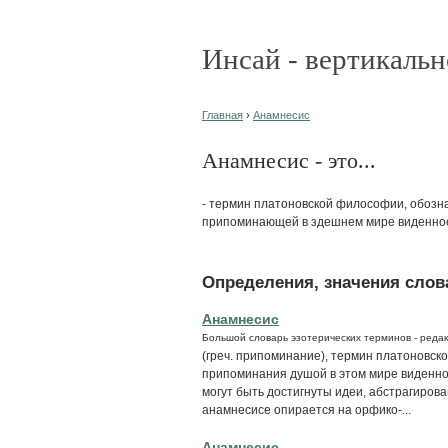
Инсай - вертикальн
Главная
›
Анамнесис
Анамнесис - это...
- термин платоновской философии, обозн
припоминающей в здешнем мире виденное
Определения, значения слова
Анамнесис
Большой словарь эзотерических терминов - редак
(греч. припоминание), термин платоновс
припоминания душой в этом мире виденно
могут быть достигнуты идеи, абстрагиров
анамнесисе опирается на орфико-...
Анамнесис