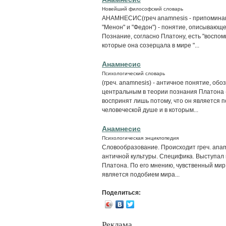
Новейший философский словарь
АНАМНЕСИС(греч anamnesis - припоминани
"Менон" и "Федон") - понятие, описывающ
Познание, согласно Платону, есть "воспо
которые она созерцала в мире "...
Анамнесис
Психологический словарь
(греч. anamnesis) - античное понятие, о
центральным в теории познания Платона -
воспринят лишь потому, что он является 
человеческой душе и в которым...
Анамнесис
Психологическая энциклопедия
Словообразование. Происходит греч. anam
античной культуры. Специфика. Выступал
Платона. По его мнению, чувственный мир
является подобием мира...
Поделиться:
Реклама