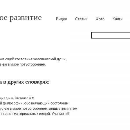
ое развитие
Видео
Статьи
Фото
Книги
ачающий состояние человеческой души,
 ею в мире потустороннем.
 в других словарях:
ция д.м.н. Степанов А.М
кой философии, обозначающий состояние
го ею в мире потустороннем: лишь этим путем
анные от материальных вещей. Учение об