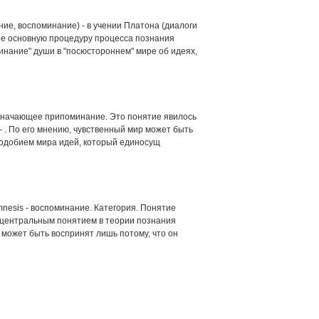
е, воспоминание) - в учении Платона (диалоги
ее основную процедуру процесса познания
минание" души в "посюстороннем" мире об идеях,
бозначающее припоминание. Это понятие явилось
 . По его мнению, чувственный мир может быть
подобием мира идей, который единосущ
nesis - воспоминание. Категория. Понятие
 центральным понятием в теории познания
 может быть воспринят лишь потому, что он