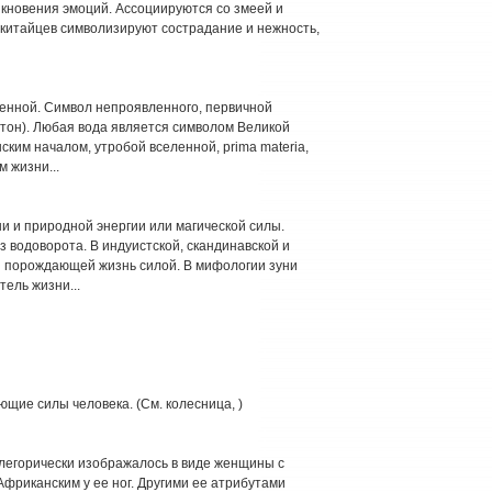
икновения эмоций. Ассоциируются со змеей и
 китайцев символизируют сострадание и нежность,
еленной. Символ непроявленного, первичной
тон). Любая вода является символом Великой
ким началом, утробой вселенной, prima materia,
 жизни...
ни и природной энергии или магической силы.
з водоворота. В индуистской, скандинавской и
я порождающей жизнь силой. В мифологии зуни
ель жизни...
щие силы человека. (См. колесница, )
ллегорически изображалось в виде женщины с
Африканским у ее ног. Другими ее атрибутами