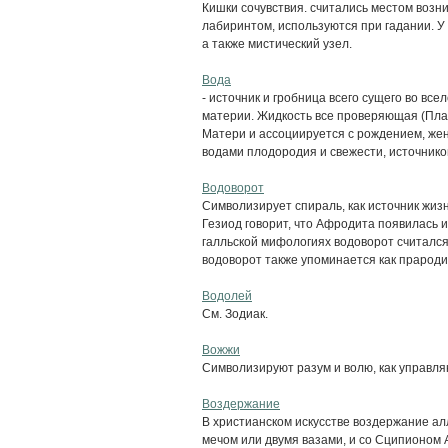
Кишки сочувствия. считались местом возн
лабиринтом, используются при гадании. У
а также мистический узел.
Вода
- источник и гробница всего сущего во вс
материи. Жидкость все проверяющая (Пла
Матери и ассоциируется с рождением, женс
водами плодородия и свежести, источником
Водоворот
Символизирует спираль, как источник жиз
Гезиод говорит, что Афродита появилась и
галльской мифологиях водоворот считалс
водоворот также упоминается как прародит
Водолей
См. Зодиак.
Вожжи
Символизируют разум и волю, как управляю
Воздержание
В христианском искусстве воздержание а
мечом или двумя вазами, и со Сципионом 