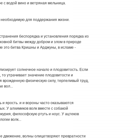
е с водой вино и ветряная мельница.
 необходимую для поддержания жизни.
странения беспорядка и установления порядка из
уховной битвы между добром и злом в природе
е это битва Кришны и Арджуны, в исламе -
олизирует солнечное начало и плодовитость. Если
, то утрачивает значение плодовитости и
я врожденную физическую силу, терпеливый труд,
 вол...
 и ярость. и и вороны часто оказываются
х. У алхимиков волк вместе с собакой
урия, философскую ртуть и ноус. У ацтеков
огии волк...
ое движение, волны олицетворяют превратности