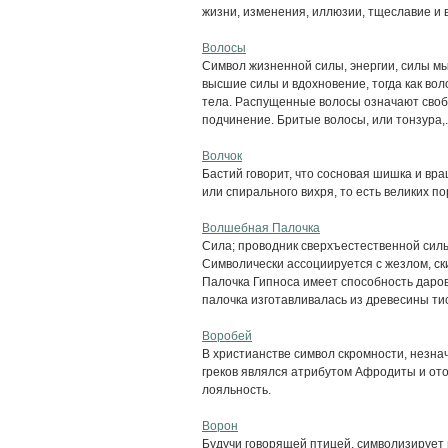
жизни, изменения, иллюзии, тщеславие и 
Волосы
Символ жизненной силы, энергии, силы мы
высшие силы и вдохновение, тогда как во
тела. Распущенные волосы означают свобо
подчинение. Бритые волосы, или тонзура,..
Волчок
Бастий говорит, что сосновая шишка и в
или спирального вихря, то есть великих п
Волшебная Палочка
Сила; проводник сверхъестественной силы
Символически ассоциируется с жезлом, ск
Палочка Гипноса имеет способность даров
палочка изготавливалась из древесины тиса
Воробей
В христианстве символ скромности, незнач
греков являлся атрибутом Афродиты и от
лояльность.
Ворон
Будучи говорящей птицей, символизирует 