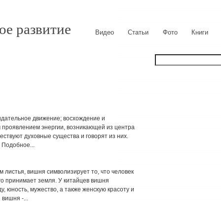
ое развитие
Видео
Статьи
Фото
Книги
идательное движение; восхождение и
 проявлением энергии, возникающей из центра
ествуют духовные существа и говорят из них.
. Подобное...
м листья, вишня символизирует то, что человек
го принимает земля. У китайцев вишня
, юность, мужество, а также женскую красоту и
вишня -...