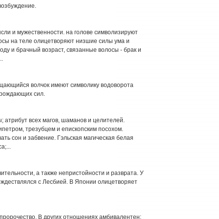
возбуждение.
сли и мужественности. на голове символизируют
лосы на теле олицетворяют низшие силы ума и
ду и брачный возраст, связанные волосы - брак и
.
ращающийся волчок имеют символику водоворота
орождающих сил.
; атрибут всех магов, шаманов и целителей.
ипетром, трезубцем и епископским посохом.
ать сон и забвение. Гэльская магическая белая
;...
ительности, а также непристойности и разврата. У
ождествлялся с Лесбией. В Японии олицетворяет
пророчество. В других отношениях амбивалентен: