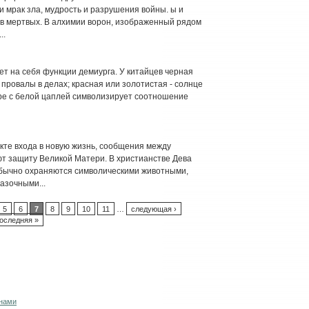
 мрак зла, мудрость и разрушения войны. ы и
ов мертвых. В алхимии ворон, изображенный рядом
..
т на себя функции демиурга. У китайцев черная
 провалы в делах; красная или золотистая - солнце
аре с белой цаплей символизирует соотношение
кте входа в новую жизнь, сообщения между
т защиту Великой Матери. В христианстве Дева
обычно охраняются символическими животными,
казочными...
5
6
7
8
9
10
11
…
следующая ›
оследняя »
 нами