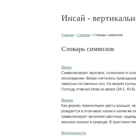
Инсай - вертикальн
Главная
›
Словари
› Словарь символов
Словарь символов
Вихрь
Символизирует круговое, солнечное и соз
нисхождение. Вихри считались природным
сверхъестественных сил. На вихрях путеш
Господь отвечал Иову из вихря (38:1; 40:6)
Вишня
Как дерево, приносящее цветы раньше, че
рождается в этом мире нагим и нагим же е
символизирует весеннее цветенье, надежду
женское начало в природе. В христианстве 
Внутренности