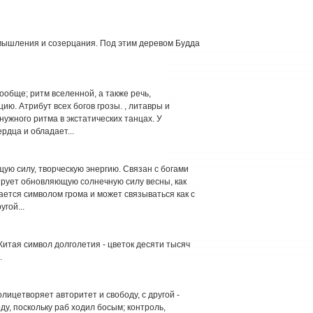
азмышления и созерцания. Под этим деревом Будда
ообще; ритм вселенной, а также речь,
ию. Атрибут всех богов грозы. , литавры и
ужного ритма в экстатических танцах. У
рдца и обладает...
ю силу, творческую энергию. Связан с богами
ирует обновляющую солнечную силу весны, как
ается символом грома и может связываться как с
угой...
Китая символ долголетия - цветок десяти тысяч
.
ицетворяет авторитет и свободу, с другой -
ду, поскольку раб ходил босым; контроль,