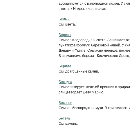
ассоциируется с виноградной лозой. У ска
в ветвях Иггдразила означает...
Белый
См. цвета.
Береза
Символ плодородия и света. Защищает от 
лунатиков кормили березовой кашей. У ск
Донару и Фригге. Согласно легенде, после
В шаманизме береза - Космическое Древо, 
Берилл
См. драгоценные камни.
Беседка
Символизирует женский принцип в природе
олицетворяет Деву Марию.
Бесенок
Символ беспорядка и муки. В христианско
Бетель
См. камень.