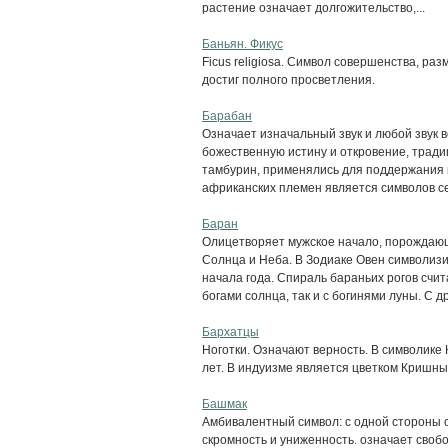
растение означает долгожительство,...
Баньян. Фикус
Ficus religiosa. Символ совершенства, р
достиг полного просветления.
Барабан
Означает изначальный звук и любой звук в
божественную истину и откровение, традиц
тамбурин, применялись для поддержания н
африканских племен является символов се
Баран
Олицетворяет мужское начало, порождающу
Солнца и Неба. В Зодиаке Овен символиз
начала года. Спираль бараньих рогов счит
богами солнца, так и с богинями луны. С др
Бархатцы
Ноготки. Означают верность. В символике 
лет. В индуизме является цветком Кришны
Башмак
Амбивалентный символ: с одной стороны ол
скромность и униженность. означает свобо