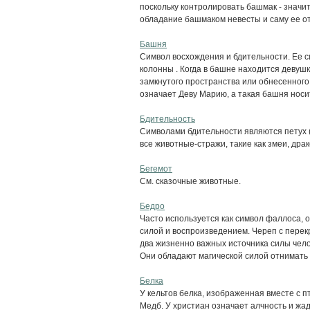
поскольку контролировать башмак - значит
обладание башмаком невесты и саму ее отд
Башня
Символ восхождения и бдительности. Ее 
колонны . Когда в башне находится девушка
замкнутого пространства или обнесенного 
означает Деву Марию, а такая башня носит
Бдительность
Символами бдительности являются петух (о
все животные-стражи, такие как змеи, драко
Бегемот
См. сказочные животные.
Бедро
Часто используется как символ фаллоса, 
силой и воспроизведением. Череп с пер
два жизненно важных источника силы челов
Они обладают магической силой отнимать 
Белка
У кельтов белка, изображенная вместе с 
Медб. У христиан означает алчность и жад