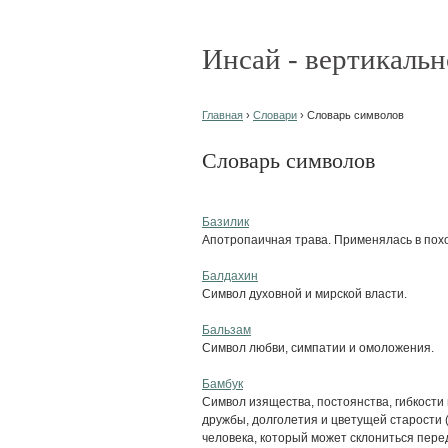
Инсай - вертикальн
Главная
›
Словари
› Словарь символов
Словарь символов
Базилик
Апотропаичная трава. Применялась в пох
Балдахин
Символ духовной и мирской власти.
Бальзам
Символ любви, симпатии и омоложения.
Бамбук
Символ изящества, постоянства, гибкости
дружбы, долголетия и цветущей старости 
человека, который может склониться перед