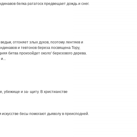
ндинавов белка рататоск предвещает дождь и снег.
ведьм, отгоняет злых духов, поэтому лентяев и
андинавов и тевтонов береза посвящена Тору,
дняя битва произойдет около' березового дерева.
и...
, убежище и за- щиту. В христианстве
м искусстве бесы помогают дьяволу в преисподней.