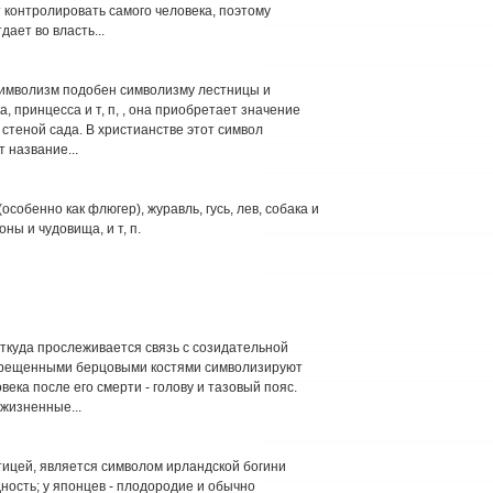
 контролировать самого человека, поэтому
ает во власть...
символизм подобен символизму лестницы и
, принцесса и т, п, , она приобретает значение
стеной сада. В христианстве этот символ
 название...
собенно как флюгер), журавль, гусь, лев, собака и
ны и чудовища, и т, п.
откуда прослеживается связь с созидательной
екрещенными берцовыми костями символизируют
ека после его смерти - голову и тазовый пояс.
жизненные...
птицей, является символом ирландской богини
ность; у японцев - плодородие и обычно