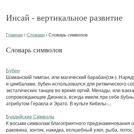
Инсай - вертикальное развитие
Главная
›
Словари
› Словарь символов
Словарь символов
Бубен
Шаманский тимпан, или магический барабан(см-). Наряд
и цимбалами, бубен использовался для ритмического с
экстатических танцев во время оргий. Менады, или вакха
сопровождающие Диониса, всегда имели при себе бубны
атрибутом Геракла и Эрато. В культе Кибелы-...
Буддийские Символы
К восьми символам благоприятного предзнаменования о
раковина, зонтик, накидка, волшебный узел, рыба, лотос,