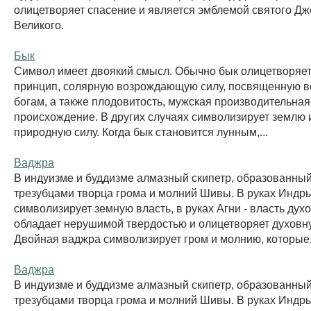
олицетворяет спасение и является эмблемой святого Д
Великого.
Бык
Символ имеет двоякий смысл. Обычно бык олицетворяе
принцип, солярную возрождающую силу, посвященную 
богам, а также плодовитость, мужская производительная
происхождение. В других случаях символизирует землю 
природную силу. Когда бык становится лунным,...
Ваджра
В индуизме и буддизме алмазный скипетр, образованны
трезубцами творца грома и молний Шивы. В руках Индр
символизирует земную власть, в руках Агни - власть дух
обладает нерушимой твердостью и олицетворяет духовну
Двойная ваджра символизирует гром и молнию, которые, 
Ваджра
В индуизме и буддизме алмазный скипетр, образованны
трезубцами творца грома и молний Шивы. В руках Индр