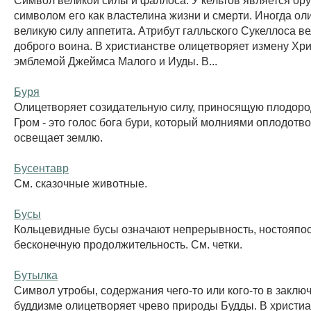
символом его как властелина жизни и смерти. Иногда ол
великую силу аппетита. Атрибут галльского Сукеллоса ве
доброго воина. В христианстве олицетворяет измену Хри
эмблемой Джеймса Малого и Иуды. В...
Буря
Олицетворяет созидательную силу, приносящую плодоро
Гром - это голос бога бури, который молниями оплодотво
освещает землю.
Бусентавр
См. сказочные животные.
Бусы
Кольцевидные бусы означают непрерывность, ностояпос
бесконечную продолжительность. См. четки.
Бутылка
Символ утробы, содержания чего-то или кого-то в заклю
буддизме олицетворяет чрево природы Будды. В христиа