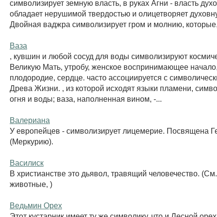
символизирует земную власть, в руках Агни - власть дух
обладает нерушимой твердостью и олицетворяет духовну
Двойная ваджра символизирует гром и молнию, которые, 
Ваза
, кувшин и любой сосуд для воды символизируют космич
Великую Мать, утробу, женское воспринимающее начало,
плодородие, сердце. часто ассоциируется с символичес
Древа Жизни. , из которой исходят языки пламени, симв
огня и воды; ваза, наполненная вином, -...
Валериана
У европейцев - символизирует лицемерие. Посвящена Г
(Меркурию).
Василиск
В христианстве это дьявол, травящий человечество. (См
животные, )
Ведьмин Орех
Этот кустарник имеет ту же символику, что и Лесной оре