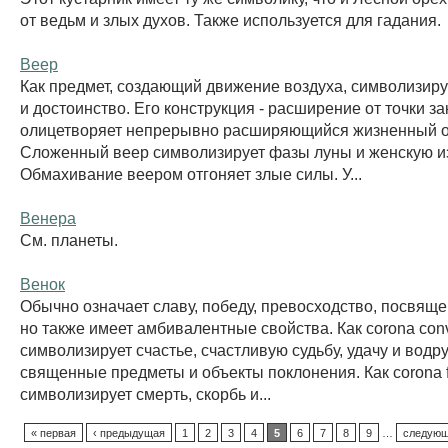
от ведьм и злых духов. Также используется для гадания.
Веер
Как предмет, создающий движение воздуха, символизируе
и достоинство. Его конструкция - расширение от точки за
олицетворяет непрерывно расширяющийся жизненный о
Сложенный веер символизирует фазы луны и женскую и
Обмахивание веером отгоняет злые силы. У...
Венера
См. планеты.
Венок
Обычно означает славу, победу, превосходство, посвяще
но также имеет амбивалентные свойства. Как corona convi
символизирует счастье, счастливую судьбу, удачу и водр
священные предметы и объекты поклонения. Как corona f
символизирует смерть, скорбь и...
« первая
‹ предыдущая
1
2
3
4
5
6
7
8
9
…
следующ