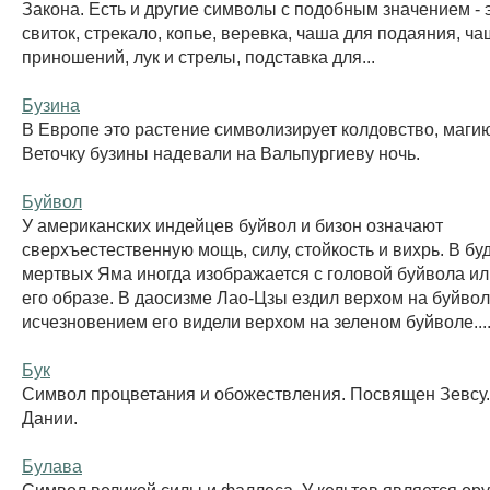
Закона. Есть и другие символы с подобным значением - э
свиток, стрекало, копье, веревка, чаша для подаяния, ч
приношений, лук и стрелы, подставка для...
Бузина
В Европе это растение символизирует колдовство, магию
Веточку бузины надевали на Вальпургиеву ночь.
Буйвол
У американских индейцев буйвол и бизон означают
сверхъестественную мощь, силу, стойкость и вихрь. В бу
мертвых Яма иногда изображается с головой буйвола ил
его образе. В даосизме Лао-Цзы ездил верхом на буйво
исчезновением его видели верхом на зеленом буйволе...
Бук
Символ процветания и обожествления. Посвящен Зевсу
Дании.
Булава
Символ великой силы и фаллоса. У кельтов является ор