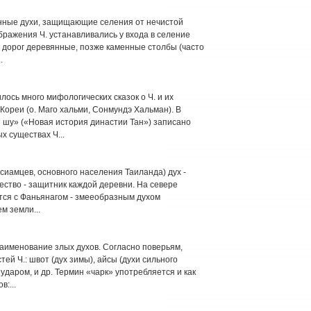
енные духи, защищающие селения от нечистой
бражения Ч. устанавливались у входа в селение
и дорог деревянные, позже каменные столбы (часто
.
ось много мифологических сказок о Ч. и их
Кореи (о. Маго хальми, Сонмундэ Хальман). В
 шу» («Новая история династии Тан») записано
 существах Ч...
сиамцев, основного населения Таиланда) дух -
ество - защитник каждой деревни. На севере
ется с Фаньянагом - змееобразным духом
м земли...
аименование злых духов. Согласно поверьям,
й Ч.: швот (дух зимы), айсы (духи сильного
ударом, и др. Термин «чарк» употребляется и как
:...