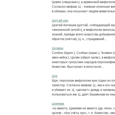
Цовян («морская»), в армянской мифологи
Согласно мифам, Ц. - гневная огненная же
в облаках; она посылает людям живительны
Цогтай-хан
Цоктай-батюшка [цогтай, «обладающий жар
«жизненной силой»], в мифологии монголь
знаний, прежде всего искусства добывания 
ойратов (элетов), Ц.-х., страдавший...
Цолмон
Солбон (бурят.), Солбан (хакас.), Чолмон (а
эвен-кийск.), Цолвн (ойрат-калм.), в мифо
некоторых тунгусских народов персонифик
божество. Выступает в ипостасях...
Цуе
Шуе, персонаж мифологии кунг (одно из п
трикстер. Согласно мифам. Ц., как и его сы
и убивает их. Ц. «делает» дождь и прекра
пользоваться им. Ц. даёт бушменам их пищу
Цукуёми
-но микото, Цукиёми-но микото (др.-япон. «
целом - «бог счёта лун», т. е. божество, 