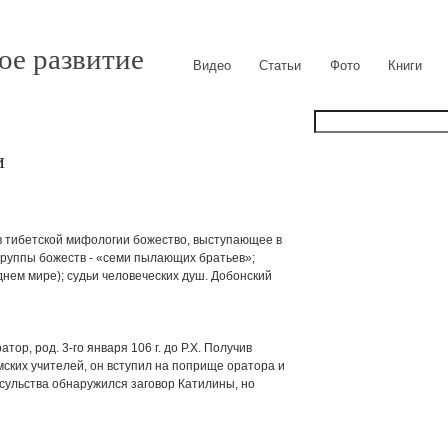
ое развитие
Видео
Статьи
Фото
Книги
и
»), в тибетской мифологии божество, выступающее в
 группы божеств - «семи пылающих братьев»;
днем мире); судьи человеческих душ. Добонский
атор, род. 3-го января 106 г. до Р.Х. Получив
ских учителей, он вступил на поприще оратора и
нсульства обнаружился заговор Катилины, но