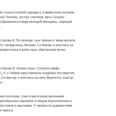
е («она в голубой одежде»), в мифологии ацтеков
ена Тлалока, сестра тлалоков, мать Сенцон-
Изображалась в виде молодой женщины, сидящей
..
стрелка И. По легенде, она тайком от мужа выпила
 от «владычицы Запада» Си Ванму, и унеслась на
превратилась в жабу-чань, обреченную вечно
стрелка И, богиня луны. Согласно мифу,
.), Ч.-э тайком одна приняла снадобье бессмертия,
Си-ван-му, и унеслась на луну. Вероятно, ещё до
...
и (пополуко, соке и масатеков) маленькие
тарообразных карликов, в общем благосклонных к
илостивлять жертвами. Ч. являются рудиментами
чаках.р...