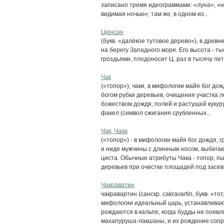
записано тремя идеограммами: «луна», «но
видимая ночью»; там же, в одном из...
Цюнсан
(букв. «далёкое тутовое дерево»), в древ
на берегу Западного моря. Его высота - ты
гроздьями, плодоносит Ц. раз в тысячу лет.
Чак
(«топор»), чаки, в мифологии майя бог до
богом рубки деревьев, очищения участка л
божеством дождя, полей и растущей куку
факел (символ сжигания срубленных...
Чак, Чаак
(«топор») - в мифологии майя бог дождя, 
и ниде мужчины с длинным носом, выбегаю
циста. Обычные атрибуты Чака - топор, 
деревьев при очистке площадей под засевы
Чакраватин
чакравартин (санскр. cakravartin, букв. «т
мифологии идеальный царь, устанавливаю
рождаются в кальпе, когда будды не появл
махапуруша-лакшаны, и их рождение сопр