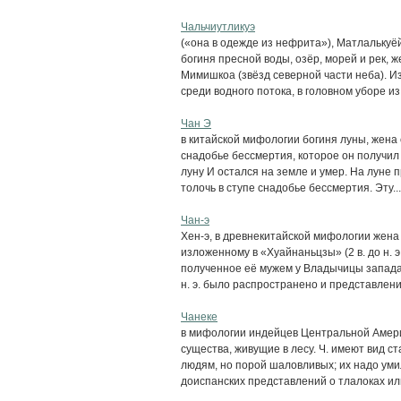
Чальчиутликуэ
(«она в одежде из нефрита»), Матлалькуёй
богиня пресной воды, озёр, морей и рек, ж
Мимишкоа (звёзд северной части неба). 
среди водного потока, в головном уборе из.
Чан Э
в китайской мифологии богиня луны, жена 
снадобье бессмертия, которое он получил
луну И остался на земле и умер. На луне 
толочь в ступе снадобье бессмертия. Эту...
Чан-э
Хен-э, в древнекитайской мифологии жена 
изложенному в «Хуайнаньцзы» (2 в. до н. э
полученное её мужем у Владычицы запада 
н. э. было распространено и представление
Чанеке
в мифологии индейцев Центральной Америк
существа, живущие в лесу. Ч. имеют вид с
людям, но порой шаловливых; их надо ум
доиспанских представлений о тлалоках или 