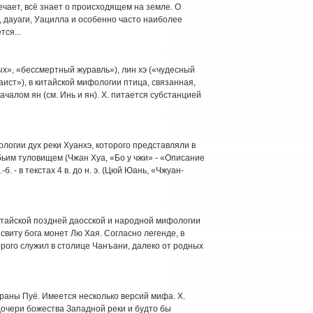
мечает, всё знает о происходящем на земле. О
, дауаги, Уацилла и особенно часто наиболее
ся...
ых», «бессмертный журавль»), лин хэ («чудесный
аист»), в китайской мифологии птица, связанная,
чалом ян (см. Инь и ян). X. питается субстанцией
логии дух реки Хуанхэ, которого представляли в
бьим туловищем (Чжан Хуа, «Бо у чжи» - «Описание
б. - в текстах 4 в. до н. э. (Цюй Юань, «Чжуан-
китайской поздней даосской и народной мифологии
свиту бога монет Лю Хая. Согласно легенде, в
оторого служил в столице Чанъани, далеко от родных
траны Пуё. Имеется несколько версий мифа. X.
очери божества Западной реки и будто бы