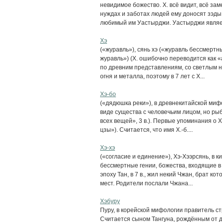
невидимое божество. X. всё видит, всё за
нуждах и заботах людей ему доносят зэды
любимый им Уастырджи. Уастырджи являет
Хэ
(«журавль»), сянь хэ («журавль бессмертн
журавль») (X. ошибочно переводится как «
по древним представлениям, со светлым на
огня и металла, поэтому в 7 лет с X...
Хэ-бо
(«дядюшка реки»), в древнекитайской мифо
виде существа с человечьим лицом, но ры
всех вещей», 3 в.). Первые упоминания о Х.-
цзы»). Считается, что имя Х.-б....
Хэ-хэ
(«согласие и единение»), Хэ-Хээрсянь, в 
бессмертные гении, божества, входящие в 
эпоху Тан, в 7 в., жил некий Чжан, брат к
мест. Родители послали Чжана...
Хэбуру
Пуру, в корейской мифологии правитель с
Считается сыном Тангуна, рождённым от д