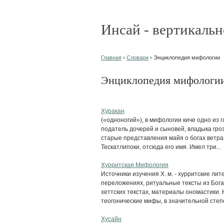
Инсай - вертикальн
Главная
›
Словари
› Энциклопедия мифологии
Энциклопедия мифологи
Хуракан
(«одноногий»), в мифологии киче одно из 
податель дочерей и сыновей, владыка грозы
старые представления майя о богах ветра
Тескатлипоки, отсюда его имя. Имел три...
Хурритская Мифология
Источники изучения X. м. - хурритские ли
переложениях, ритуальные тексты из Богаз
хеттских текстах, материалы ономастики. 
теогонические мифы, в значительной степе
Хусайн