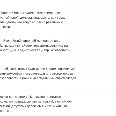
ифологии многих бушменских племён (см.
урный герой, демиург, прародитель, а также
жена - даман (её зовут, согласно различным
 сестра -...
здней китайской народной мифологии боги
Ц.-ш., как и китайские чиновники, делились на
ского Ц.-ш. в одних местах (напр., в северных и
ерой, сподвижник Хуан-ди (по другим версиям, Фу-
евних рельефах и средневековых гравюрах по два
розорливости. Проникнув в глубинный смысл следов
евица-шелкопряд»), Матоунян («девушка с
щая, как лошадь, святая матушка»), в китайской
тельница тутовых деревьев. В «Шань хай цзин»
нается...