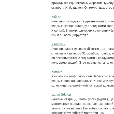
приходится единокровным братом Чумону.
старости X. бездетен. Он молил духов гор и 
Хэй-ди
(«чёрный государь»), в древнекитайской м
владыка севера (наряду с владыками запада 
Хуан-ди). В апокрифических сочинениях (вэй
цзи и он ассоциируется с...
Хэллоуин
Этот праздник, известный также под назва
отмечается вечером 31 октября, правда, т
он ассоциируется с ведьмами и колдунами,
ночь среди людей. Этот праздник - аналог..
Хэмосу
в корейской мифологии сын Небесного вл
владыка послал наследника X. в земли Пуё
колеснице, запряжённой пятеркой драконов
Цаган Эбуген
(«белый старец»), Цаган убген (бурят.), Ца
монгольских народов персонаж, входящий в
земли, их глава (хан). Его тибет. соответ
персонаж буддийской мистерии цам...