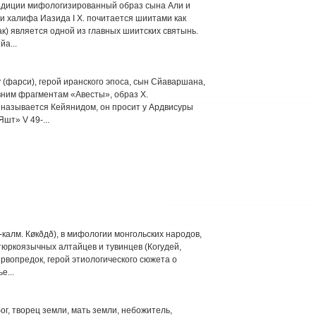
традиции мифологизированный образ сына Али и
ми халифа Иазида I X. почитается шиитами как
ак) является одной из главных шиитских святынь.
а...
у (фарси), герой иранского эпоса, сын Сйаваршана,
вним фрагментам «Авесты», образ X.
е называется Кейянидом, он просит у Ардвисуры
шт» V 49-...
-калм. Кøкðдð), в мифологии монгольских народов,
и тюркоязычных алтайцев и тувинцев (Когудей,
рвопредок, герой этиологического сюжета о
е...
г, творец земли, мать земли, небожитель,