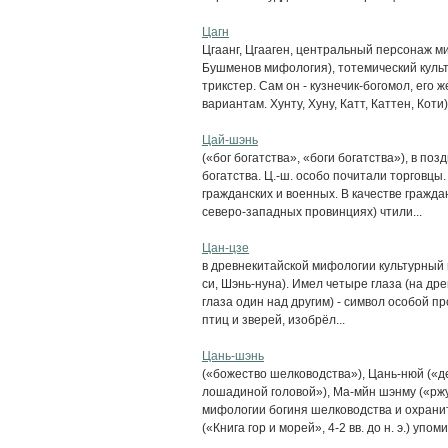
Цагн
Цгаанг, Цгааген, центральный персонаж м
Бушменов мифология), тотемический культ
трикстер. Сам он - кузнечик-богомол, его 
вариантам. Хунту, Хуну, Катт, Каттен, Коти),
Цай-шэнь
(«бог богатства», «боги богатства»), в по
богатства. Ц.-ш. особо почитали торговцы. 
гражданских и военных. В качестве граждан
северо-западных провинциях) чтили...
Цан-цзе
в древнекитайской мифологии культурный г
си, Шэнь-нуна). Имел четыре глаза (на др
глаза один над другим) - символ особой п
птиц и зверей, изобрёл...
Цань-шэнь
(«божество шелководства»), Цань-нюй («д
лошадиной головой»), Ма-мйн шэнму («ржу
мифологии богиня шелководства и охрани
(«Книга гор и морей», 4-2 вв. до н. э.) упоми