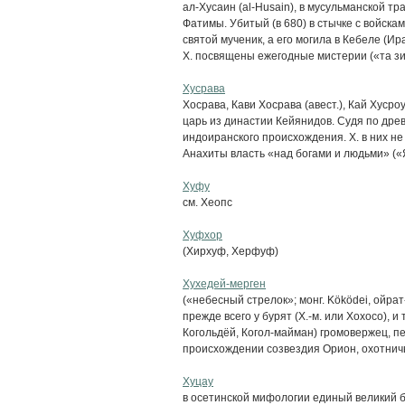
ал-Хусаин (al-Husain), в мусульманской 
Фатимы. Убитый (в 680) в стычке с войска
святой мученик, а его могила в Кебеле (Ир
X. посвящены ежегодные мистерии («та зий
Хусрава
Хосрава, Кави Хосрава (авест.), Кай Хусро
царь из династии Кейянидов. Судя по дре
индоиранского происхождения. X. в них н
Анахиты власть «над богами и людьми» («Я
Хуфу
см. Хеопс
Хуфхор
(Хирхуф, Херфуф)
Хухедей-мерген
(«небесный стрелок»; монг. Köködei, ойрат
прежде всего у бурят (Х.-м. или Хохосо), 
Когольдёй, Когол-майман) громовержец, пе
происхождении созвездия Орион, охотничь
Хуцау
в осетинской мифологии единый великий бо