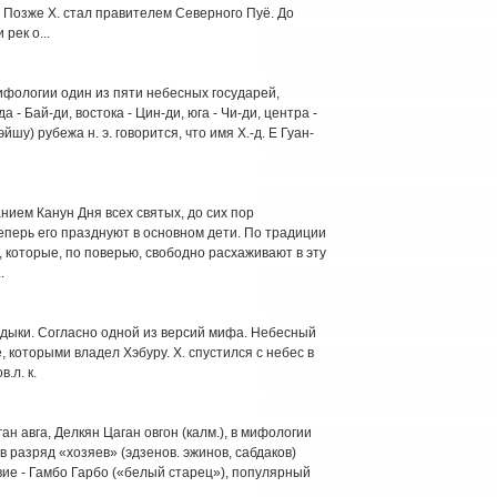
 Позже X. стал правителем Северного Пуё. До
рек о...
ифологии один из пяти небесных государей,
- Бай-ди, востока - Цин-ди, юга - Чи-ди, центра -
шу) рубежа н. э. говорится, что имя Х.-д. Е Гуан-
нием Канун Дня всех святых, до сих пор
еперь его празднуют в основном дети. По традиции
 которые, по поверью, свободно расхаживают в эту
.
адыки. Согласно одной из версий мифа. Небесный
, которыми владел Хэбуру. X. спустился с небес в
.л. к.
ган авга, Делкян Цаган овгон (калм.), в мифологии
 разряд «хозяев» (эдзенов. эжинов, сабдаков)
ствие - Гамбо Гарбо («белый старец»), популярный