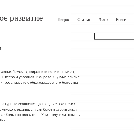
ое развитие
Видео
Статьи
Фото
Книги
и
главных божеств, творец и повелитель мира,
, ветра и ураганов. В образе X. у киче слились
 и грозы вместе с образом древнего божества
тературные сочинения, дошедшие в хеттских
кёйского архива, списки богов в хурритских и
Наибольшее развитие в X. м. получили космо- и
ни...