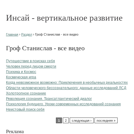
Инсай - вертикальное развитие
Главная
›
Раздел
› Гроф Станислав - все видео
Гроф Станислав - все видео
Путешествие в поисках себя
Человек перед лицом смерти
Психика и Космос
Космическая игра
Когда невозможное возможно: Приключения в необычных реальностях
Области человеческого бессознательного: данные исследований ЛСД
Холотропное сознание
Революция сознания. Трансатлантический диалог
Психология будущего. Уроки современных исследований сознания
Неистовый поиск себя
1
2
следующая ›
последняя »
Реклама